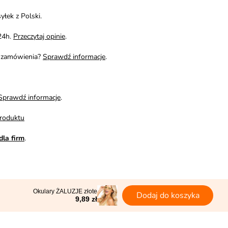
yłek z Polski.
24h.
Przeczytaj opinie
.
i zamówienia?
Sprawdź informacje
.
Sprawdź informacje
.
roduktu
dla firm
.
Okulary ŻALUZJE złote
Dodaj do koszyka
9,89 zł