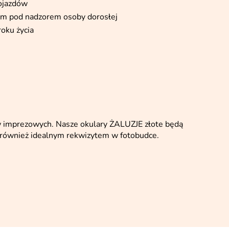
pojazdów
em pod nadzorem osoby dorosłej
roku życia
ów imprezowych. Nasze okulary ŻALUZJE złote będą
 również idealnym rekwizytem w fotobudce.