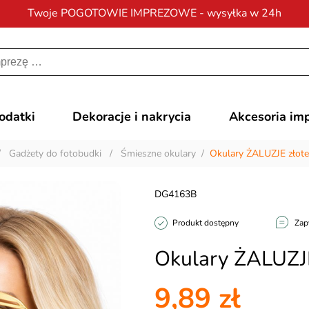
Twoje POGOTOWIE IMPREZOWE - wysyłka w 24h
Darmowa dostawa
na zamówienia od 200 zł
dodatki
Dekoracje i nakrycia
Akcesoria im
/
Gadżety do fotobudki
/
Śmieszne okulary
/
Okulary ŻALUZJE złote
DG4163B
Produkt dostępny
Zap
Okulary ŻALUZJE
9,89 zł