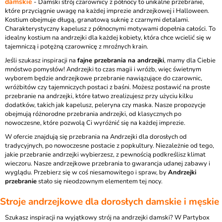
damskie
- Damski strój czarownicy z północy to unikalne przebranie,
które przyciągnie uwagę na każdej imprezie andrzejkowej i Halloween.
Kostium obejmuje długą, granatową suknię z czarnymi detalami.
Charakterystyczny kapelusz z północnymi motywami dopełnia całości. To
idealny kostium na andrzejki dla każdej kobiety, która chce wcielić się w
tajemniczą i potężną czarownicę z mroźnych krain.
Jeśli szukasz inspiracji na
fajne przebrania na andrzejki
, mamy dla Ciebie
mnóstwo pomysłów! Andrzejki to czas magii i wróżb, więc świetnym
wyborem będzie andrzejkowe przebranie nawiązujące do czarownic,
wróżbitów czy tajemniczych postaci z baśni. Możesz postawić na proste
przebranie na andrzejki, które łatwo zrealizujesz przy użyciu kilku
dodatków, takich jak kapelusz, peleryna czy maska. Nasze propozycje
obejmują różnorodne przebrania andrzejki, od klasycznych po
nowoczesne, które pozwolą Ci wyróżnić się na każdej imprezie.
W ofercie znajdują się przebrania na Andrzejki dla dorosłych od
tradycyjnych, po nowoczesne postacie z popkultury. Niezależnie od tego,
jakie przebranie andrzejki wybierzesz, z pewnością podkreślisz klimat
wieczoru. Nasze andrzejkowe przebrania to gwarancja udanej zabawy i
wyglądu. Przebierz się w coś niesamowitego i spraw, by
Andrzejki
przebranie
stało się nieodzownym elementem tej nocy.
Stroje andrzejkowe dla dorosłych
damskie i męskie
Szukasz inspiracji na wyjątkowy strój na andrzejki damski? W Partybox