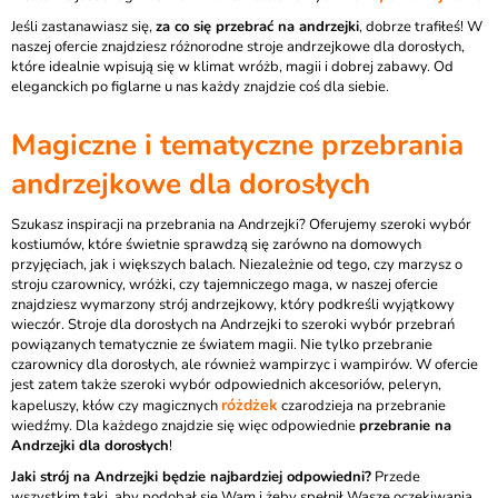
Jeśli zastanawiasz się,
za co się przebrać na andrzejki
, dobrze trafiłeś! W
naszej ofercie znajdziesz różnorodne stroje andrzejkowe dla dorosłych,
które idealnie wpisują się w klimat wróżb, magii i dobrej zabawy. Od
eleganckich po figlarne u nas każdy znajdzie coś dla siebie.
Magiczne i tematyczne
przebrania
andrzejkowe dla dorosłych
Szukasz inspiracji na przebrania na Andrzejki? Oferujemy szeroki wybór
kostiumów, które świetnie sprawdzą się zarówno na domowych
przyjęciach, jak i większych balach. Niezależnie od tego, czy marzysz o
stroju czarownicy, wróżki, czy tajemniczego maga, w naszej ofercie
znajdziesz wymarzony strój andrzejkowy, który podkreśli wyjątkowy
wieczór. Stroje dla dorosłych na Andrzejki to szeroki wybór przebrań
powiązanych tematycznie ze światem magii. Nie tylko przebranie
czarownicy dla dorosłych, ale również wampirzyc i wampirów. W ofercie
jest zatem także szeroki wybór odpowiednich akcesoriów, peleryn,
różdżek
kapeluszy, kłów czy magicznych
czarodzieja na przebranie
wiedźmy. Dla każdego znajdzie się więc odpowiednie
przebranie na
Andrzejki dla dorosłych
!
Jaki strój na Andrzejki będzie najbardziej odpowiedni?
Przede
wszystkim taki, aby podobał się Wam i żeby spełnił Wasze oczekiwania.