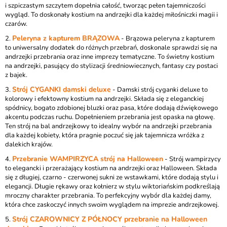
i szpiczastym szczytem dopełnia całość, tworząc pełen tajemniczości
wygląd. To doskonały kostium na andrzejki dla każdej miłośniczki magii i
czarów.
Peleryna z kapturem BRĄZOWA
2.
- Brązowa peleryna z kapturem
to uniwersalny dodatek do różnych przebrań, doskonale sprawdzi się na
andrzejki przebrania oraz inne imprezy tematyczne. To świetny kostium
na andrzejki, pasujący do stylizacji średniowiecznych, fantasy czy postaci
z bajek.
Strój CYGANKI damski deluxe
3.
- Damski strój cyganki deluxe to
kolorowy i efektowny kostium na andrzejki. Składa się z eleganckiej
spódnicy, bogato zdobionej bluzki oraz pasa, które dodają dźwiękowego
akcentu podczas ruchu. Dopełnieniem przebrania jest opaska na głowę.
Ten strój na bal andrzejkowy to idealny wybór na andrzejki przebrania
dla każdej kobiety, która pragnie poczuć się jak tajemnicza wróżka z
dalekich krajów.
Przebranie WAMPIRZYCA strój na Halloween
4.
- Strój wampirzycy
to elegancki i przerażający kostium na andrzejki oraz Halloween. Składa
się z długiej, czarno - czerwonej sukni ze wstawkami, które dodają stylu i
elegancji. Długie rękawy oraz kołnierz w stylu wiktoriańskim podkreślają
mroczny charakter przebrania. To perfekcyjny wybór dla każdej damy,
która chce zaskoczyć innych swoim wyglądem na imprezie andrzejkowej.
Strój CZAROWNICY Z PÓŁNOCY przebranie na Halloween
5.