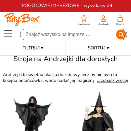
Darmowa dostawa na zamówienia od 200 zł
POGOTOWIE IMPREZOWE - wysyłka w 24
Dostępność
Moje konto
Koszyk
FILTRUJ ▾
SORTUJ ▾
Stroje na Andrzejki dla dorosłych
Andrzejki to świetna okazja do zabawy, lecz by nie była to
kolejna potańcówka, warto nadać jej magiczny nastrój.
... zobacz więcej
Stroje
dla dorosłych na Andrzejki
to świetny sposób, aby dodać
zabawie wyjątkowego klimatu. Wieczór wróżb stanie się
jeszcze bardziej intrygujący, jeśli uczestnicy przebiorą się w
stroje dla dorosłych na Andrzejki
.
Każda postać związana z
magią będzie tej nocy mile widziana!