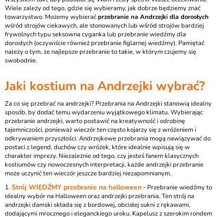
Wiele zależy od tego, gdzie się wybieramy, jak dobrze będziemy znać
towarzystwo. Możemy wybierać
przebranie na Andrzejki dla dorosłych
wśród strojów ciekawych, ale stonowanych lub wśród strojów bardziej
frywolnych typu seksowna cyganka lub przebranie wiedźmy dla
dorosłych (oczywiście również przebranie figlarnej wiedźmy). Pamiętać
należy o tym, że najlepsze przebranie to takie, w którym czujemy się
swobodnie.
Jaki kostium na Andrzejki wybrać?
Za co się przebrać na andrzejki? Przebrania na Andrzejki stanowią idealny
sposób, by dodać temu wydarzeniu wyjątkowego klimatu. Wybierając
przebranie andrzejki, warto postawić na kreatywność i odrobinę
tajemniczości, ponieważ wieczór ten często kojarzy się z wróżeniem i
odkrywaniem przyszłości. Andrzejkowe przebrania mogą nawiązywać do
postaci z legend, duchów czy wróżek, które idealnie wpisują się w
charakter imprezy. Niezależnie od tego, czy jesteś fanem klasycznych
kostiumów czy nowoczesnych interpretacji, każde andrzejki przebranie
może uczynić ten wieczór jeszcze bardziej niezapomnianym.
Strój WIEDŹMY przebranie na halloween
1.
- Przebranie wiedźmy to
idealny wybór na Halloween oraz andrzejki przebrania. Ten strój na
andrzejki damski składa się z bordowej, obcisłej sukni z rękawami,
dodającymi mrocznego i eleganckiego uroku. Kapelusz z szerokim rondem