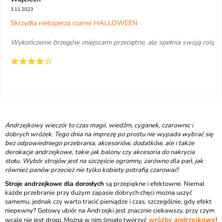
3.11.2023
Skrzydła nietoperza czarne HALLOWEEN
Wykończenie brzegów miejscami przeciętne, ale spełnia swoją rolę.
Andrzejkowy wieczór
to czas magii, wiedźm, cyganek, czarownic i
dobrych wróżek. Tego dnia na imprezę po prostu nie wypada wybrać się
bez odpowiedniego przebrania, akcesoriów,
dodatków
, ale i także
derokacje andrzejkowe
, takie jak
balony
czy akcesoria do nakrycia
stołu. Wybór strojów jest na szczęście ogromny, zarówno dla pań, jak
również panów przecież nie tylko kobiety potrafią czarować!
Stroje andrzejkowe dla dorosłych
są przepiękne i efektowne. Niemal
każde przebranie przy dużym zapasie dobrych chęci można uszyć
samemu, jednak czy warto tracić pieniądze i czas, szczególnie, gdy efekt
niepewny? Gotowy ubiór na Andrzejki jest znacznie ciekawszy, przy czym
wróżby andrzejkowe
wcale nie jest drogi. Można w nim śmiało tworzyć
!