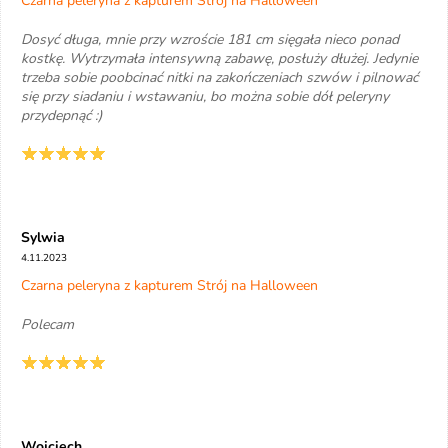
Czarna peleryna z kapturem Strój na Halloween
Dosyć długa, mnie przy wzroście 181 cm sięgała nieco ponad
kostkę. Wytrzymała intensywną zabawę, posłuży dłużej. Jedynie
trzeba sobie poobcinać nitki na zakończeniach szwów i pilnować
się przy siadaniu i wstawaniu, bo można sobie dół peleryny
przydepnąć :)
Sylwia
4.11.2023
Czarna peleryna z kapturem Strój na Halloween
Polecam
Wojciech