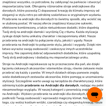
znajdziesz wszystko, co potrzebne, by zabłysnąć na parkiecie i stworzyć
niepowtarzalny look. Oferujemy różnorodne stroje andrzejkowe dla
dorosłych, które pozwolą Ci dopasować kreację do klimatu imprezy od
elegancji w stylu retro po odrobinę szaleństwa w oryginalnym wydaniu.
Przebranie na andrzejki dla dorosłych to świetny sposób, aby wcielić się
w ulubioną postać. W naszej ofercie znajdziesz klasyczne sukienki,
efektowne kombinezony, a także nietuzinkowe dodatki, które dopełnią
Twój strój na andrzejki damski i wyróżnią Cię z tłumu. Każda stylizacja
zyskuje dzięki temu unikalny charakter i niezapomniany efekt. Nasze
przebrania na andrzejki to połączenie stylu, jakości i ygody. Nasze
przebrania na Andrzejki to połączenie stylu, jakości i wygody. Dzięki nim
łatwo wyrazisz swoją osobowość i zaskoczysz innych uczestników
imprezy. Nie zapomnij dobrać odpowiednich dodatków, które uzupełnią
Twój strój andrzejkowy i dodadzą mu niepowtarzalnego uroku.
Stroje na Andrzejki najciekawsze są te przeznaczone dla pań, ale dzięki
łączeniu ciekawych akcesoriów i elementów stroju, równie ciekawie może
przebrać się każdy z panów. W innych działach sklepu panowie znajdą
wiele dodatkowych zestawów akcesoriów, które pomogą w urozmaiceniu
stylizacji. Szczególnie warte uwagi są narzędzia do charakteryzacji, które
odmienią każde
przebranie na Andrzejki dla dorosłych
, nadając mu pełni
niesamowitego wyglądu. W naszej kategorii z pewnością znajdziesz ubiór
na Andrzejki. Wybierz przebranie na andrzejki dla dorosłych, które
podkreśli Twoją osobowość i wprowadzi magiczny klimat. Niezależnie od
tego, czy wolisz kostium wróżki, czarodzieja czy elegancką kreację, nasze