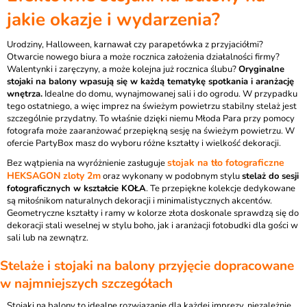
jakie okazje i wydarzenia?
Urodziny, Halloween, karnawał czy parapetówka z przyjaciółmi?
Otwarcie nowego biura a może rocznica założenia działalności firmy?
Walentynki i zaręczyny, a może kolejna już rocznica ślubu?
Oryginalne
stojaki na balony wpasują się w każdą tematykę spotkania i aranżację
wnętrza.
Idealne do domu, wynajmowanej sali i do ogrodu. W przypadku
tego ostatniego, a więc imprez na świeżym powietrzu stabilny stelaż jest
szczególnie przydatny. To właśnie dzięki niemu Młoda Para przy pomocy
fotografa może zaaranżować przepiękną sesję na świeżym powietrzu. W
ofercie PartyBox masz do wyboru różne kształty i wielkość dekoracji.
stojak na tło fotograficzne
Bez wątpienia na wyróżnienie zasługuje
HEKSAGON zloty 2m
oraz wykonany w podobnym stylu
stelaż do sesji
fotograficznych w kształcie KOŁA
. Te przepiękne kolekcje dedykowane
są miłośnikom naturalnych dekoracji i minimalistycznych akcentów.
Geometryczne kształty i ramy w kolorze złota doskonale sprawdzą się do
dekoracji stali weselnej w stylu boho, jak i aranżacji fotobudki dla gości w
sali lub na zewnątrz.
Stelaże i stojaki na balony przyjęcie dopracowane
w najmniejszych szczegółach
Stojaki na balony to idealne rozwiązanie dla każdej imprezy, niezależnie