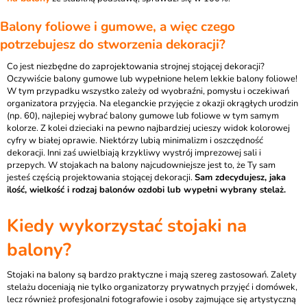
Balony foliowe i gumowe, a więc czego
potrzebujesz do stworzenia dekoracji?
Co jest niezbędne do zaprojektowania strojnej stojącej dekoracji?
Oczywiście balony gumowe lub wypełnione helem lekkie balony foliowe!
W tym przypadku wszystko zależy od wyobraźni, pomysłu i oczekiwań
organizatora przyjęcia. Na eleganckie przyjęcie z okazji okrągłych urodzin
(np. 60), najlepiej wybrać balony gumowe lub foliowe w tym samym
kolorze. Z kolei dzieciaki na pewno najbardziej ucieszy widok kolorowej
cyfry w białej oprawie. Niektórzy lubią minimalizm i oszczędność
dekoracji. Inni zaś uwielbiają krzykliwy wystrój imprezowej sali i
przepych. W stojakach na balony najcudowniejsze jest to, że Ty sam
jesteś częścią projektowania stojącej dekoracji.
Sam zdecydujesz, jaka
ilość, wielkość i rodzaj balonów ozdobi lub wypełni wybrany stelaż.
Kiedy wykorzystać stojaki na
balony?
Stojaki na balony są bardzo praktyczne i mają szereg zastosowań. Zalety
stelażu doceniają nie tylko organizatorzy prywatnych przyjęć i domówek,
lecz również profesjonalni fotografowie i osoby zajmujące się artystyczną