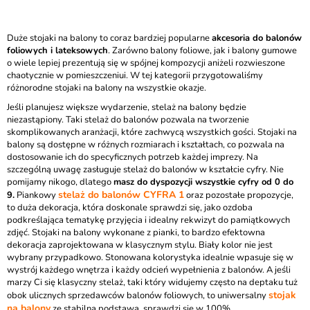
Duże stojaki na balony to coraz bardziej popularne
akcesoria do balonów
foliowych i lateksowych
. Zarówno balony foliowe, jak i balony gumowe
o wiele lepiej prezentują się w spójnej kompozycji aniżeli rozwieszone
chaotycznie w pomieszczeniui. W tej kategorii przygotowaliśmy
różnorodne stojaki na balony na wszystkie okazje.
Jeśli planujesz większe wydarzenie, stelaż na balony będzie
niezastąpiony. Taki stelaż do balonów pozwala na tworzenie
skomplikowanych aranżacji, które zachwycą wszystkich gości. Stojaki na
balony są dostępne w różnych rozmiarach i kształtach, co pozwala na
dostosowanie ich do specyficznych potrzeb każdej imprezy. Na
szczególną uwagę zasługuje stelaż do balonów w kształcie cyfry. Nie
pomijamy nikogo, dlatego
masz do dyspozycji wszystkie cyfry od 0 do
stelaż do balonów CYFRA 1
9.
Piankowy
oraz pozostałe propozycje,
to duża dekoracja, która doskonale sprawdzi się, jako ozdoba
podkreślająca tematykę przyjęcia i idealny rekwizyt do pamiątkowych
zdjęć. Stojaki na balony wykonane z pianki, to bardzo efektowna
dekoracja zaprojektowana w klasycznym stylu. Biały kolor nie jest
wybrany przypadkowo. Stonowana kolorystyka idealnie wpasuje się w
wystrój każdego wnętrza i każdy odcień wypełnienia z balonów. A jeśli
marzy Ci się klasyczny stelaż, taki który widujemy często na deptaku tuż
stojak
obok ulicznych sprzedawców balonów foliowych, to uniwersalny
na balony
ze stabilną podstawą, sprawdzi się w 100%.