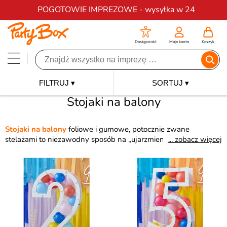
Darmowa dostawa na zamówienia od 200 zł
POGOTOWIE IMPREZOWE - wysyłka w 24
Dostępność
Moje konto
Koszyk
FILTRUJ ▾
SORTUJ ▾
Stojaki na balony
Stojaki na balony
foliowe i gumowe, potocznie zwane
stelażami to niezawodny sposób na ,,ujarzmienie wypełnionych
... zobacz więcej
powietrzem dekoracji. Tworzenie finezyjnych i eleganckich
kompozycji z dmuchanych balonów jeszcze nigdy nie było tak
proste i efektowne.