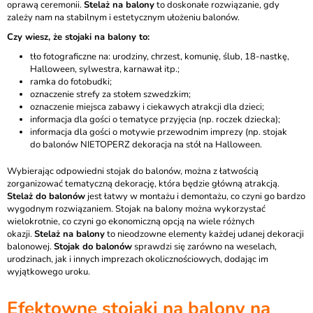
oprawą ceremonii.
Stelaż na balony
to doskonałe rozwiązanie, gdy
zależy nam na stabilnym i estetycznym ułożeniu balonów.
Czy wiesz, że stojaki na balony to:
tło fotograficzne na: urodziny, chrzest, komunię, ślub, 18-nastkę,
Halloween, sylwestra, karnawał itp.;
ramka do fotobudki;
oznaczenie strefy za stołem szwedzkim;
oznaczenie miejsca zabawy i ciekawych atrakcji dla dzieci;
informacja dla gości o tematyce przyjęcia (np. roczek dziecka);
informacja dla gości o motywie przewodnim imprezy (np.
stojak
do balonów NIETOPERZ dekoracja na stół
na Halloween.
Wybierając odpowiedni stojak do balonów, można z łatwością
zorganizować tematyczną dekorację, która będzie główną atrakcją.
Stelaż do balonów
jest łatwy w montażu i demontażu, co czyni go bardzo
wygodnym rozwiązaniem. Stojak na balony można wykorzystać
wielokrotnie, co czyni go ekonomiczną opcją na wiele różnych
okazji.
Stelaż na balony
to nieodzowne elementy każdej udanej dekoracji
balonowej.
Stojak do balonów
sprawdzi się zarówno na weselach,
urodzinach, jak i innych imprezach okolicznościowych, dodając im
wyjątkowego uroku.
Efektowne stojaki na balony na