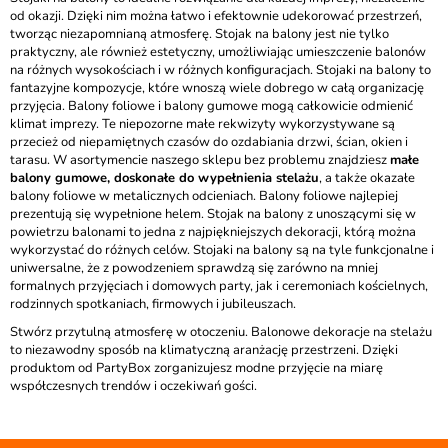
od okazji. Dzięki nim można łatwo i efektownie udekorować przestrzeń,
tworząc niezapomnianą atmosferę. Stojak na balony jest nie tylko
praktyczny, ale również estetyczny, umożliwiając umieszczenie balonów
na różnych wysokościach i w różnych konfiguracjach. Stojaki na balony to
fantazyjne kompozycje, które wnoszą wiele dobrego w całą organizację
przyjęcia. Balony foliowe i balony gumowe mogą całkowicie odmienić
klimat imprezy. Te niepozorne małe rekwizyty wykorzystywane są
przecież od niepamiętnych czasów do ozdabiania drzwi, ścian, okien i
tarasu. W asortymencie naszego sklepu bez problemu znajdziesz
małe
balony gumowe, doskonałe do wypełnienia stelażu
, a także okazałe
balony foliowe w metalicznych odcieniach. Balony foliowe najlepiej
prezentują się wypełnione helem. Stojak na balony z unoszącymi się w
powietrzu balonami to jedna z najpiękniejszych dekoracji, którą można
wykorzystać do różnych celów. Stojaki na balony są na tyle funkcjonalne i
uniwersalne, że z powodzeniem sprawdzą się zarówno na mniej
formalnych przyjęciach i domowych party, jak i ceremoniach kościelnych,
rodzinnych spotkaniach, firmowych i jubileuszach.
Stwórz przytulną atmosferę w otoczeniu. Balonowe dekoracje na stelażu
to niezawodny sposób na klimatyczną aranżację przestrzeni. Dzięki
produktom od PartyBox zorganizujesz modne przyjęcie na miarę
współczesnych trendów i oczekiwań gości.