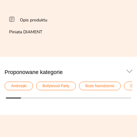
Opis produktu
Piniata DIAMENT
Proponowane kategorie
Andrzejki
Bollywood Party
Boże Narodzenie
Dek