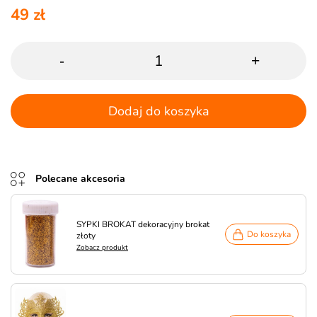
49 zł
-
+
Dodaj do koszyka
Polecane akcesoria
SYPKI BROKAT dekoracyjny brokat
Do koszyka
złoty
Zobacz produkt