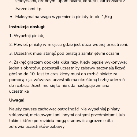
słodyczami, drobnymi upominkami, konfetti, karteczkami z
życzeniami itp.
Maksymalna waga wypełnienia piniaty to ok. 1,5kg
Instrukcja obsługi:
1. Wypełnij piniatę
2. Powieś piniatę w miejscu gdzie jest dużo wolnej przestrzeni.
3. Uczestnik musi stanąć pod pinatą z zamkniętymi oczami
4. Zakręć graczem dookoła kilka razy. Kiedy będzie wykonywał
jeden z obrotów, pozostali uczestnicy zabawy zaczynają liczyć
głośno do 10. Jest to czas kiedy musi on rozbić piniatę za
pomocą kija, wówczas uczestnik ma określoną liczbę uderzeń
do rozbicia. Jeżeli mu się to nie uda następuje zmiana
uczestnika
Uwaga!
Należy zawsze zachować ostrożność! Nie wypełniaj piniaty
szklanymi, metalowymi ani innymi ostrymi przedmiotami, lub
takimi, które po rozbiciu mogą stanowić zagrożenie dla
zdrowia uczestników zabawy