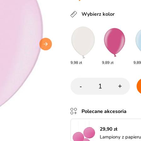
Wybierz kolor
9,98 zł
9,89 zł
9,89
-
+
Polecane akcesoria
29,90 zł
Lampiony z papier