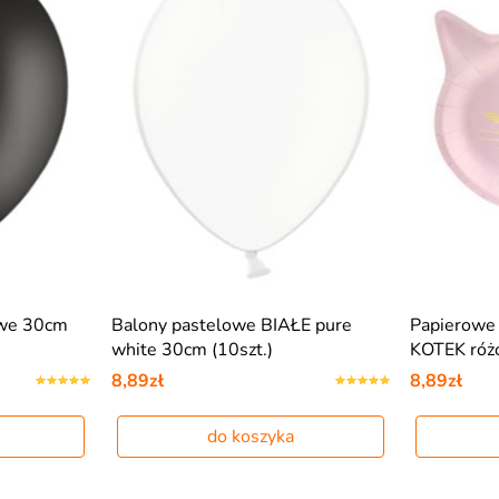
we 30cm
Balony pastelowe BIAŁE pure
Papierowe t
white 30cm (10szt.)
KOTEK róż
8,89zł
8,89zł
do koszyka