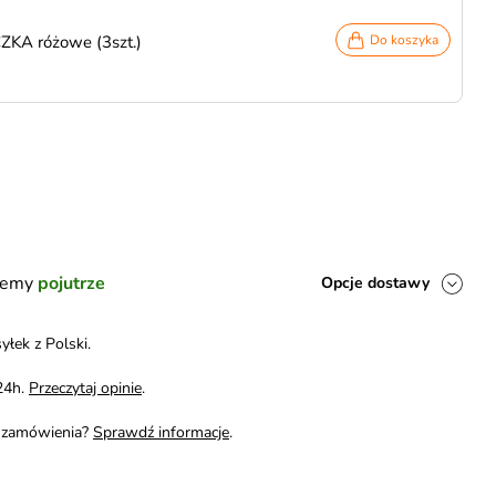
KA różowe (3szt.)
Do koszyka
ślemy
pojutrze
Opcje dostawy
yłek z Polski.
24h.
Przeczytaj opinie
.
i zamówienia?
Sprawdź informacje
.