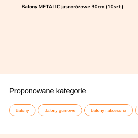
Balony METALIC jasnoróżowe 30cm (10szt.)
Proponowane kategorie
Balony
Balony gumowe
Balony i akcesoria
Dekoracje w kolorze
Imprezy i urodziny
Kolekcj