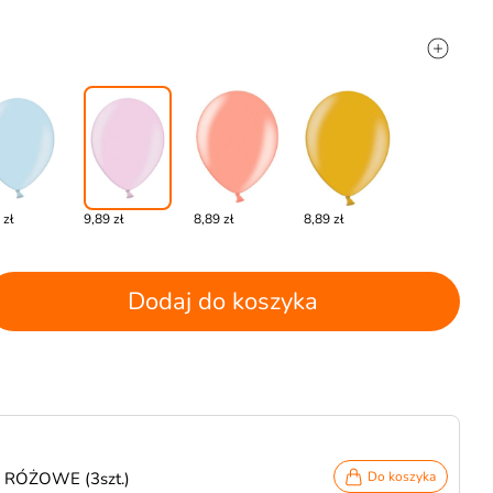
 zł
9,89 zł
8,89 zł
8,89 zł
Dodaj do koszyka
u RÓŻOWE (3szt.)
Do koszyka