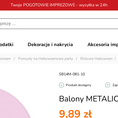
Twoje POGOTOWIE IMPREZOWE - wysyłka w 24h
Darmowa dostawa
na zamówienia od 200 zł
dodatki
Dekoracje i nakrycia
Akcesoria im
loween
/
Pomysły na Halloweenowe party
/
Różowe Halloween
/
SB14M-081-10
Produkt dostępny
Zap
Balony METALIC
9,89 zł