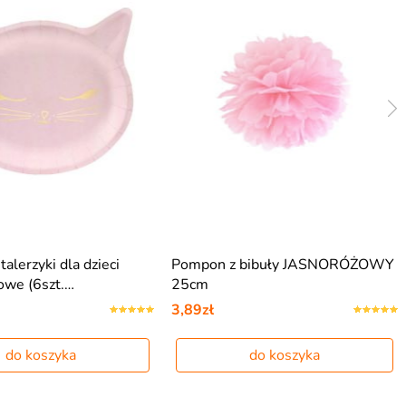
alerzyki dla dzieci
Pompon z bibuły JASNORÓŻOWY
owe (6szt.…
25cm
3,89zł
do koszyka
do koszyka