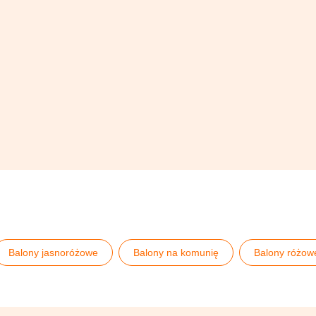
Balony jasnoróżowe
Balony na komunię
Balony różow
e komunijne
Komunia
Kraina Lodu
Partydeco