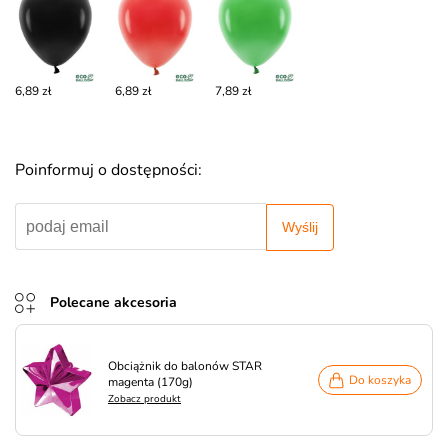
6,89 zł
6,89 zł
7,89 zł
Poinformuj o dostępności:
Wyślij
Polecane akcesoria
Obciążnik do balonów STAR
Do koszyka
magenta (170g)
Zobacz produkt