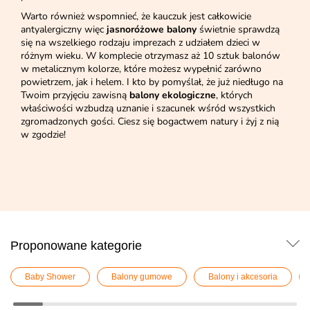
Warto również wspomnieć, że kauczuk jest całkowicie
antyalergiczny więc
jasnoróżowe balony
świetnie sprawdzą
się na wszelkiego rodzaju imprezach z udziałem dzieci w
różnym wieku. W komplecie otrzymasz aż 10 sztuk balonów
w metalicznym kolorze, które możesz wypełnić zarówno
powietrzem, jak i helem. I kto by pomyślał, że już niedługo na
Twoim przyjęciu zawisną
balony ekologiczne
, których
właściwości wzbudzą uznanie i szacunek wśród wszystkich
zgromadzonych gości. Ciesz się bogactwem natury i żyj z nią
w zgodzie!
Proponowane kategorie
Baby Shower
Balony gumowe
Balony i akcesoria