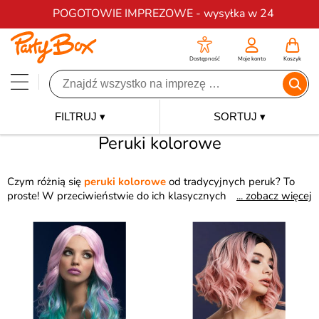
Darmowa dostawa na zamówienia od 200 zł
POGOTOWIE IMPREZOWE - wysyłka w 24
Dostępność
Moje konto
Koszyk
FILTRUJ ▾
SORTUJ ▾
Peruki kolorowe
Czym różnią się
peruki kolorowe
od tradycyjnych peruk? To
proste! W przeciwieństwie do ich klasycznych odpowiedników,
... zobacz więcej
kolorowe peruki
oferują nieograniczone możliwości wyboru
kolorów. Niezależnie od tego czy szukasz neonów, delikatnych
ombre czy pasteli. Tutaj znajdziesz perukę na imprezę jaką tylko
chcesz.