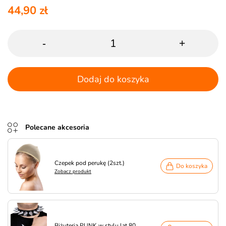
44,90 zł
-
+
Dodaj do koszyka
Polecane akcesoria
Czepek pod perukę (2szt.)
Do koszyka
Zobacz produkt
Biżuteria PUNK w stylu lat 80.