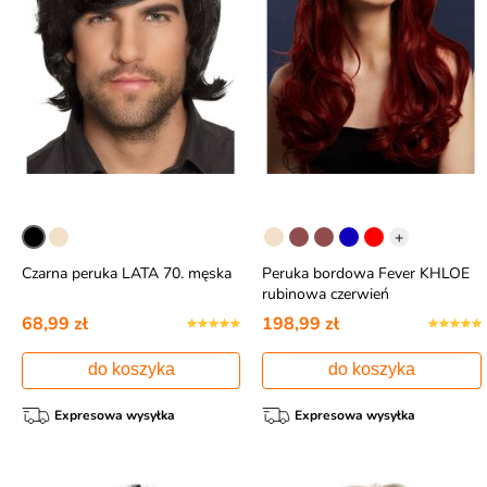
+
Czarna peruka LATA 70. męska
Peruka bordowa Fever KHLOE
rubinowa czerwień
68,99 zł
198,99 zł
do koszyka
do koszyka
Expresowa wysyłka
Expresowa wysyłka