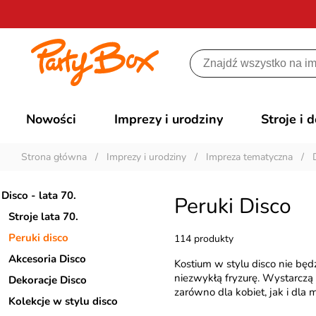
Nowości
Imprezy i urodziny
Stroje i 
Strona główna
/
Imprezy i urodziny
/
Impreza tematyczna
/
Disco - lata 70.
Peruki Disco
Stroje lata 70.
Peruki disco
114 produkty
Akcesoria Disco
Kostium w stylu disco nie będ
niezwykłą fryzurę. Wystarczą
Dekoracje Disco
zarówno dla kobiet, jak i dla 
Kolekcje w stylu disco