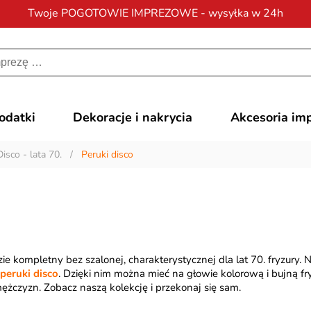
Twoje POGOTOWIE IMPREZOWE - wysyłka w 24h
Darmowa dostawa
na zamówienia od 200 zł
dodatki
Dekoracje i nakrycia
Akcesoria im
Disco - lata 70.
/
Peruki disco
zie kompletny bez szalonej, charakterystycznej dla lat 70. fryzury
peruki disco
. Dzięki nim można mieć na głowie kolorową i bujną fr
mężczyzn. Zobacz naszą kolekcję i przekonaj się sam.