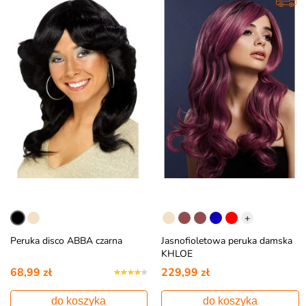
+
Peruka disco ABBA czarna
Jasnofioletowa peruka damska
KHLOE
68,99 zł
229,99 zł
do koszyka
do koszyka