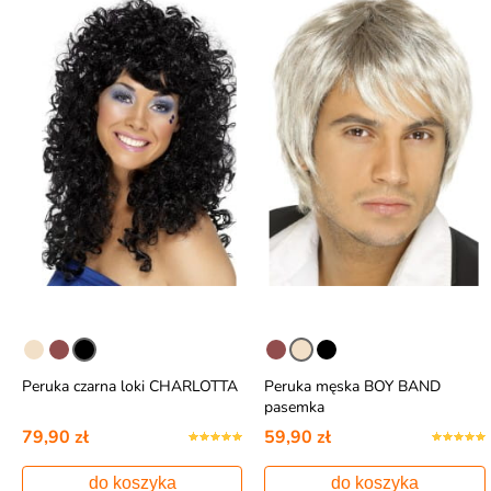
Peruka czarna loki CHARLOTTA
Peruka męska BOY BAND
pasemka
79,90 zł
59,90 zł
do koszyka
do koszyka