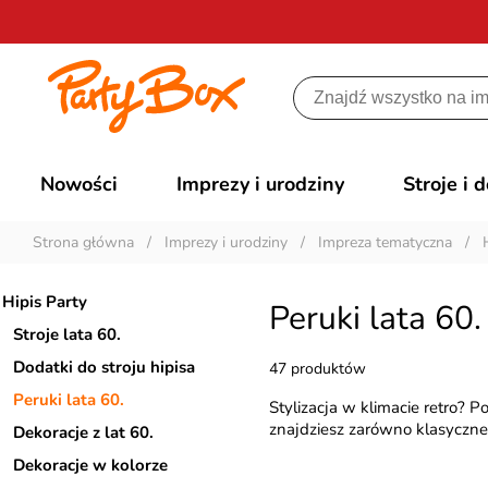
Nowości
Imprezy i urodziny
Stroje i 
Strona główna
/
Imprezy i urodziny
/
Impreza tematyczna
/
Hipis Party
Peruki lata 60.
Stroje lata 60.
Dodatki do stroju hipisa
47 produktów
Peruki lata 60.
Stylizacja w klimacie retro? 
znajdziesz zarówno klasyczne 
Dekoracje z lat 60.
Dekoracje w kolorze