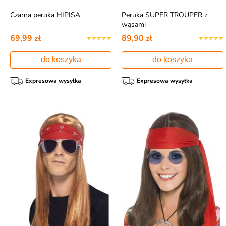
Czarna peruka HIPISA
Peruka SUPER TROUPER z
wąsami
69,99 zł
89,90 zł
do koszyka
do koszyka
Expresowa wysyłka
Expresowa wysyłka