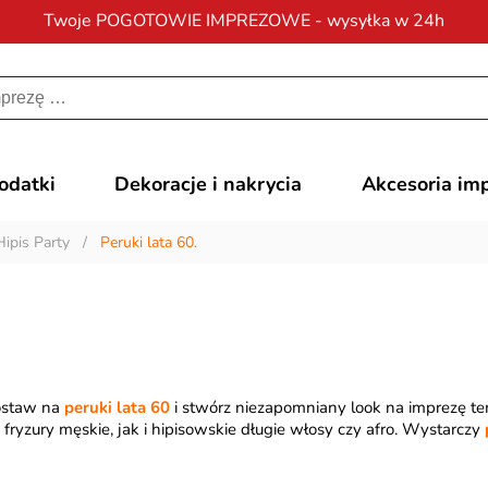
Twoje POGOTOWIE IMPREZOWE - wysyłka w 24h
Darmowa dostawa
na zamówienia od 200 zł
dodatki
Dekoracje i nakrycia
Akcesoria im
Hipis Party
/
Peruki lata 60.
Postaw na
peruki lata 60
i stwórz niezapomniany look na imprezę te
fryzury męskie, jak i hipisowskie długie włosy czy afro. Wystarczy