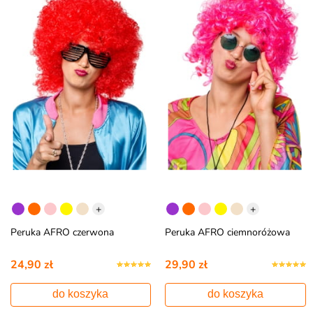
+
+
Peruka AFRO czerwona
Peruka AFRO ciemnoróżowa
24,90 zł
29,90 zł
do koszyka
do koszyka