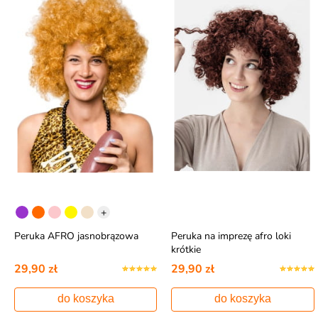
+
Peruka AFRO jasnobrązowa
Peruka na imprezę afro loki
krótkie
29,90 zł
29,90 zł
do koszyka
do koszyka