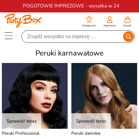
Darmowa dostawa na zamówienia od 200 zł
POGOTOWIE IMPREZOWE - wysyłka w 24
Dostępność
Moje konto
Koszyk
Peruki karnawałowe
Sprawdź teraz
Sprawdź teraz
Peruki Professional
Peruki damskie