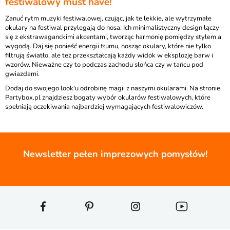
festiwalowy must have!
Zanuć rytm muzyki festiwalowej, czując, jak te lekkie, ale wytrzymałe
okulary na festiwal przylegają do nosa. Ich minimalistyczny design łączy
się z ekstrawaganckimi akcentami, tworząc harmonię pomiędzy stylem a
wygodą. Daj się ponieść energii tłumu, nosząc okulary, które nie tylko
filtrują światło, ale też przekształcają każdy widok w eksplozję barw i
wzorów. Nieważne czy to podczas zachodu słońca czy w tańcu pod
gwiazdami.
Dodaj do swojego look'u odrobinę magii z naszymi okularami. Na stronie
Partybox.pl znajdziesz bogaty wybór okularów festiwalowych, które
spełniają oczekiwania najbardziej wymagających festiwalowiczów.
Newsletter pełen imprezowych pomysłów!