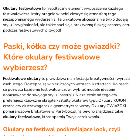
Okulary festiwalowe
to nieodłączny element wyposażenia każdego
festiwalowicza, który pragnie w pełni cieszyć się atmosferą tego
niezapomnianego wydarzenia. Te unikatowe akcesoria nie tylko dodają
stylu i oryginalności, ale także spełniają praktyczną funkcję ochrony oczu
podczas festiwalowych przygód!
Paski, kółka czy może gwiazdki?
Które okulary festiwalowe
wybierzesz?
Festiwalowe okulary
to prawdziwa manifestacja kreatywności i wyrazu
osobistego. Dostępne są w niezliczonych wzorach, kształtach i kolorach,
co pozwala każdemu festiwalowiczowi wybrać modele idealnie
dopasowane do swojego stylu i nastroju. Niezależnie od tego czy
preferujesz klasyczne okrągłe kształty okularów typu Okulary KUJON
czarne czy ekstrawaganckie geometryczne wzory Okulary GWIAZDKI
pomarańczowe brokatowe w Partybox.pl na pewno znajdziesz takie
okulary festiwalowe
, które spełnią Twoje oczekiwania.
Okulary na festiwal podkreślające look, czyli