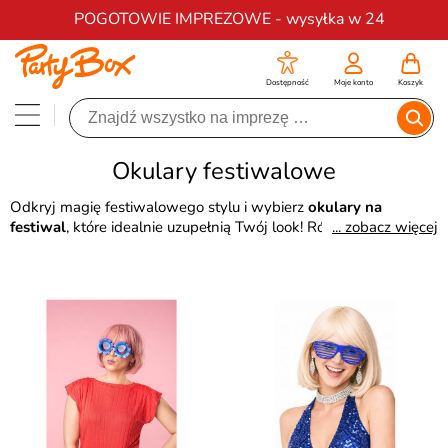
Darmowa dostawa na zamówienia od 200 zł
POGOTOWIE IMPREZOWE - wysyłka w 24
Dostępność
Moje konto
Koszyk
Okulary festiwalowe
Odkryj magię festiwalowego stylu i wybierz
okulary na
festiwal
, które idealnie uzupełnią Twój look! Różnorodne,
... zobacz więcej
geometryczne kształty, śmiałe wzory i soczewki w różnych
kolorach. To wszystko znajdziesz w naszej ofercie. Nie czekaj i
już teraz wybierz
okulary festiwalowe
jakich jeszcze nikt nie
miał!