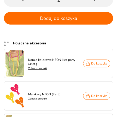
Dodaj do koszyka
Polecane akcesoria
Korale kolorowe NEON kicz party
Do koszyka
(4szt.)
Zobacz produkt
Marakasy NEON (2szt.)
Do koszyka
Zobacz produkt