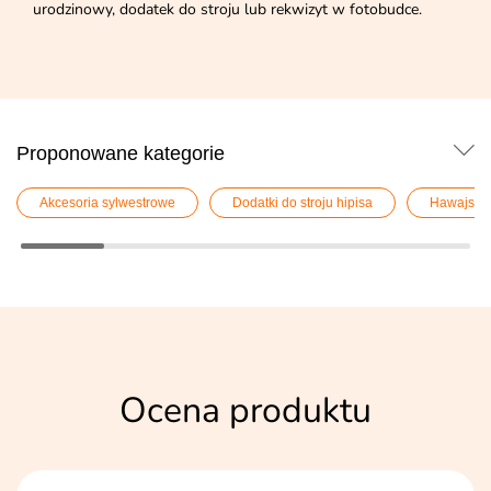
urodzinowy, dodatek do stroju lub rekwizyt w fotobudce.
Proponowane kategorie
Akcesoria sylwestrowe
Dodatki do stroju hipisa
Hawajskie
Ocena produktu