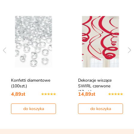
Konfetti diamentowe
Dekoracje wiszące
(100szt.)
SWIRL czerwone
(12szt.)
4,89zł
14,89zł
do koszyka
do koszyka