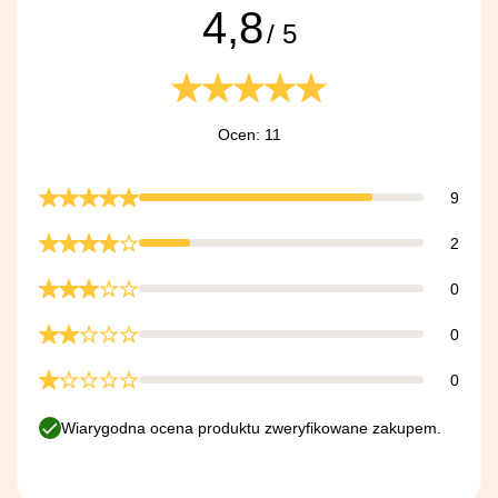
4,8
/ 5
Ocen: 11
9
2
0
0
0
Wiarygodna ocena produktu zweryfikowane zakupem.