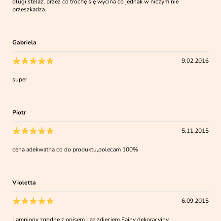
dlugi stelaż, przez co trochę się wycina co jednak w niczym nie
przeszkadza.
Gabriela
9.02.2016
super
Piotr
5.11.2015
cena adekwatna co do produktu,polecam 100%
Violetta
6.09.2015
Lampiony zgodne z opisem i ze zdjęciem.Fajny dekoracyjny