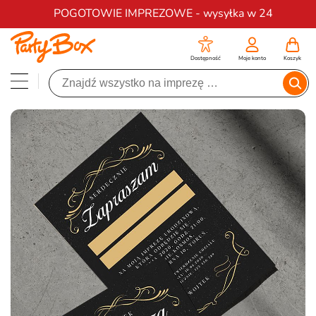
Darmowa dostawa na zamówienia od 200 zł
POGOTOWIE IMPREZOWE - wysyłka w 24
Dostępność
Moje konto
Koszyk