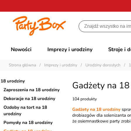
Nowości
Imprezy i urodziny
Stroje i 
Strona główna
/
Imprezy i urodziny
/
Urodziny dorosłych
/
1
18 urodziny
Gadżety na 18
Zaproszenia na 18 urodziny
Dekoracje na 18 urodziny
104 produkty
Ozdoby na tort na 18
Gadżety na 18 urodziny
spraw
urodziny
drobiazgów dla solenizanta or
że osiemnastkowe party zrobi
Pomysły na 18 urodziny