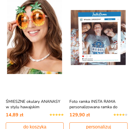
ŚMIESZNE okulary ANANASY
Foto ramka INSTA RAMA
w stylu hawajskim
personalizowana ramka do
fotobudki
14,89 zł
129,90 zł
do koszyka
personalizuj