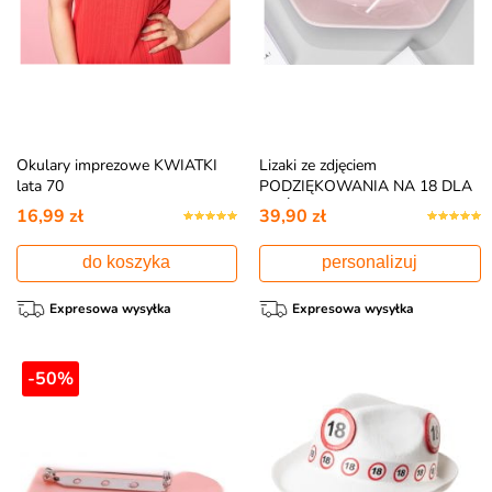
Okulary imprezowe KWIATKI
Lizaki ze zdjęciem
lata 70
PODZIĘKOWANIA NA 18 DLA
GOŚCI
16,99 zł
39,90 zł
do koszyka
personalizuj
Expresowa wysyłka
Expresowa wysyłka
-50%