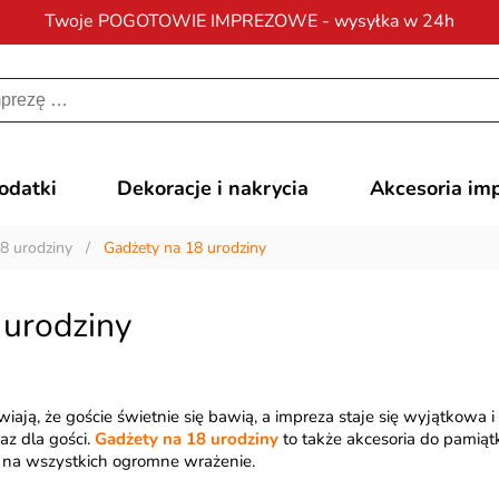
Twoje POGOTOWIE IMPREZOWE - wysyłka w 24h
Darmowa dostawa
na zamówienia od 200 zł
dodatki
Dekoracje i nakrycia
Akcesoria im
8 urodziny
/
Gadżety na 18 urodziny
 urodziny
iają, że goście świetnie się bawią, a impreza staje się wyjątkowa
az dla gości.
Gadżety na 18 urodziny
to także akcesoria do pamiąt
 na wszystkich ogromne wrażenie.