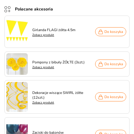
Polecane akcesoria
Girlanda FLAGI żółta 4.5m
Do koszyka
Zobacz produkt
Pompony z bibuły ŻÓŁTE (3szt.)
Do koszyka
Zobacz produkt
Dekoracje wiszące SWIRL żółte
Do koszyka
(12szt.)
Zobacz produkt
Zaciski do balonów