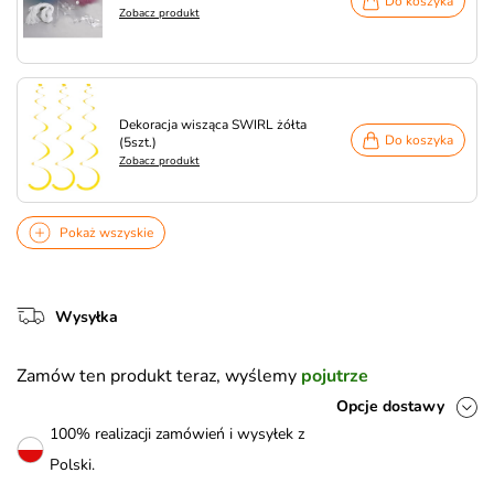
Do koszyka
Zobacz produkt
Dekoracja wisząca SWIRL żółta
Do koszyka
(5szt.)
Zobacz produkt
Pokaż wszyskie
Wysyłka
Zamów ten produkt teraz, wyślemy
pojutrze
Opcje dostawy
100% realizacji zamówień i wysyłek z
Polski.