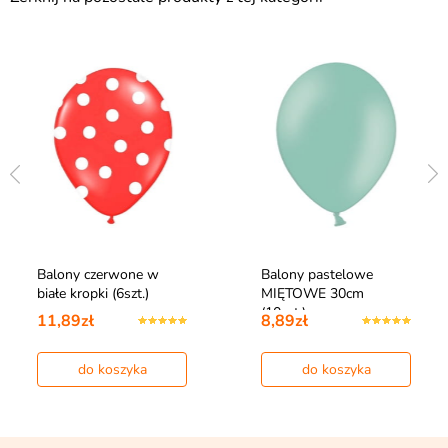
Balony czerwone w
Balony pastelowe
białe kropki (6szt.)
MIĘTOWE 30cm
(10szt.)
11,89zł
8,89zł
do koszyka
do koszyka