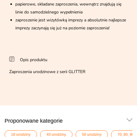
papierowe, składane zaproszenia, wewnątrz znajdują się
linie do samodzielnego wypełnienia
zaproszenie jest wizytówką imprezy a absolutnie najlepsze
imprezy zaczynają się już na poziomie zaproszenia!
Opis produktu
Zaproszenia urodzinowe z serii GLITTER
Proponowane kategorie
18 urodziny
40 urodziny
50 urodziny
70, 80, 90,