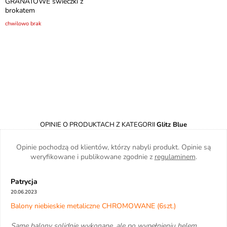
GRANATOWE świeczki z
brokatem
chwilowo brak
OPINIE O PRODUKTACH Z KATEGORII
Glitz Blue
Opinie pochodzą od klientów, którzy nabyli produkt. Opinie są
weryfikowane i publikowane zgodnie z
regulaminem
.
Patrycja
20.06.2023
Balony niebieskie metaliczne CHROMOWANE (6szt.)
Same balony solidnie wykonane, ale po wypełnieniu helem