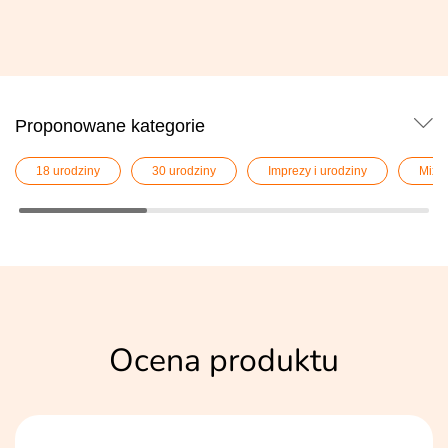
Proponowane kategorie
18 urodziny
30 urodziny
Imprezy i urodziny
Mix it
Ocena produktu