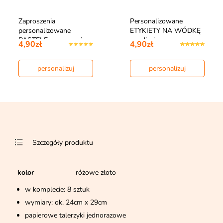
Zaproszenia
Personalizowane
personalizowane
ETYKIETY NA WÓDKĘ
PASTELE zaproszenia
ze zdjęciem
4,90zł
4,90zł
na…
personalizuj
personalizuj
Szczegóły produktu
kolor
różowe złoto
w komplecie: 8 sztuk
wymiary: ok. 24cm x 29cm
papierowe talerzyki jednorazowe