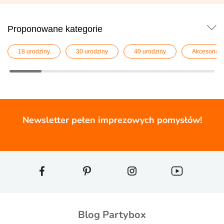
Proponowane kategorie
18 urodziny
30 urodziny
40 urodziny
Akcesoria 
Newsletter pełen imprezowych pomysłów!
Blog Partybox