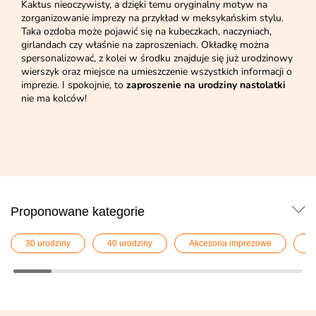
Kaktus nieoczywisty, a dzięki temu oryginalny motyw na
zorganizowanie imprezy na przykład w meksykańskim stylu.
Taka ozdoba może pojawić się na kubeczkach, naczyniach,
girlandach czy właśnie na zaproszeniach. Okładkę można
spersonalizować, z kolei w środku znajduje się już urodzinowy
wierszyk oraz miejsce na umieszczenie wszystkich informacji o
imprezie. I spokojnie, to
zaproszenie na urodziny nastolatki
nie ma kolców!
Proponowane kategorie
30 urodziny
40 urodziny
Akcesoria imprezowe
K