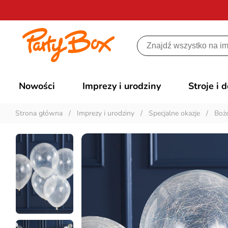
Nowości
Imprezy i urodziny
Stroje i 
Strona główna
/
Imprezy i urodziny
/
Specjalne okazje
/
Boż