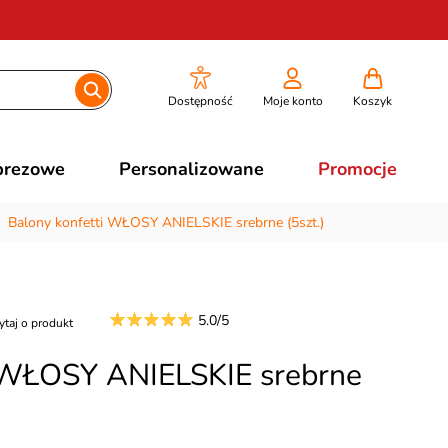
Dostępność
Moje konto
Koszyk
prezowe
Personalizowane
Promocje
/
Balony konfetti WŁOSY ANIELSKIE srebrne (5szt.)
5.0/5
ytaj o produkt
i WŁOSY ANIELSKIE srebrne