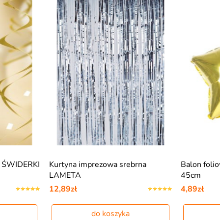
ca ŚWIDERKI
Kurtyna imprezowa srebrna
Balon fol
LAMETA
45cm
12,89zł
4,89zł
do koszyka