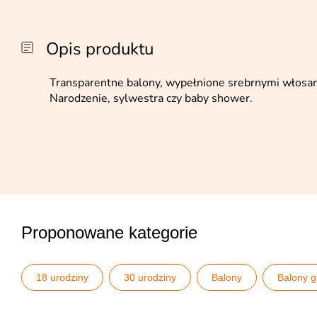
Opis produktu
Transparentne balony, wypełnione srebrnymi włosam
Narodzenie, sylwestra czy baby shower.
Proponowane kategorie
18 urodziny
30 urodziny
Balony
Balony 
Balony srebrne
Balony sylwestrowe
Balony sylw