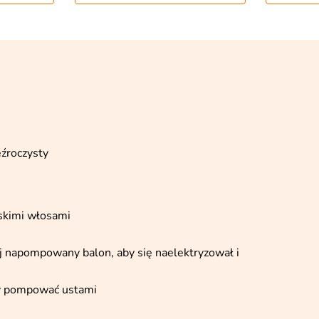
eźroczysty
skimi włosami
yj napompowany balon, aby się naelektryzował i
ży pompować ustami