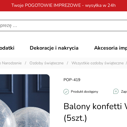
Twoje POGOTOWIE IMPREZOWE - wysyłka w 24h
Darmowa dostawa
na zamówienia od 200 zł
dodatki
Dekoracje i nakrycia
Akcesoria im
e Narodzenie
/
Ozdoby świąteczne
/
Wszystkie ozdoby świąteczne
POP-419
Produkt dostępny
Zap
Balony konfett
(5szt.)