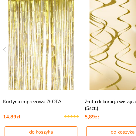
Kurtyna imprezowa ZŁOTA
Złota dekoracja wiszą
(5szt.)
14,89zł
5,89zł
do koszyka
do koszyka