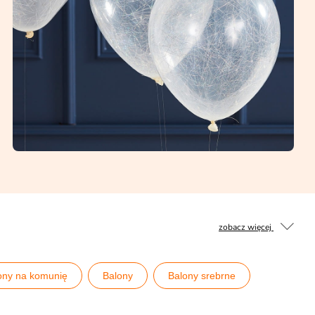
zobacz więcej
ony na komunię
Balony
Balony srebrne
lony w kolorze
Balony z konfetti