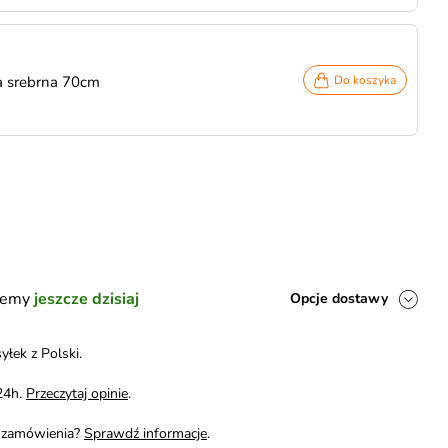
 srebrna 70cm
Do koszyka
ślemy
jeszcze dzisiaj
Opcje dostawy
yłek z Polski.
24h.
Przeczytaj opinie
.
i zamówienia?
Sprawdź informacje
.