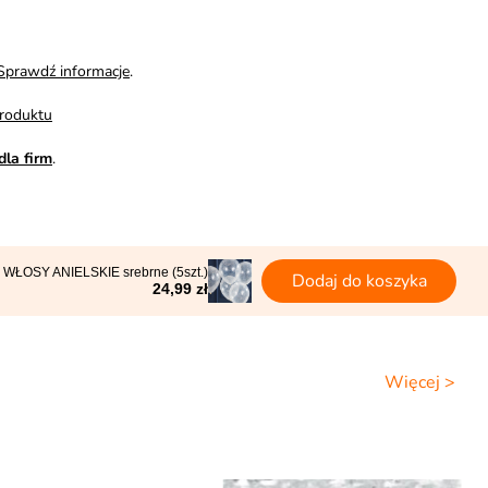
Sprawdź informacje
.
roduktu
dla firm
.
ti WŁOSY ANIELSKIE srebrne (5szt.)
Dodaj do koszyka
24,99 zł
Więcej >