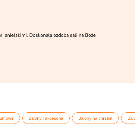
i anielskimi. Doskonała ozdoba sali na Boże
gumowe
Balony i akcesoria
Balony na chrzest
Bal
estrowe
Balony świąteczne
Balony świąteczne
Ba