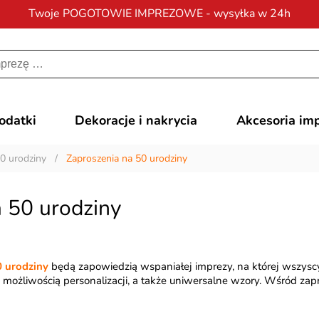
Twoje POGOTOWIE IMPREZOWE - wysyłka w 24h
Darmowa dostawa
na zamówienia od 200 zł
dodatki
Dekoracje i nakrycia
Akcesoria im
0 urodziny
/
Zaproszenia na 50 urodziny
 50 urodziny
0 urodziny
będą zapowiedzią wspaniałej imprezy, na której wszysc
 możliwością personalizacji, a także uniwersalne wzory. Wśród za