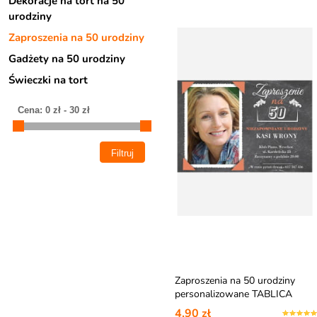
Dekoracje na tort na 50
urodziny
Zaproszenia na 50 urodziny
Gadżety na 50 urodziny
Świeczki na tort
Zaproszenia na 50 urodziny
personalizowane TABLICA
FOTO
4,90 zł