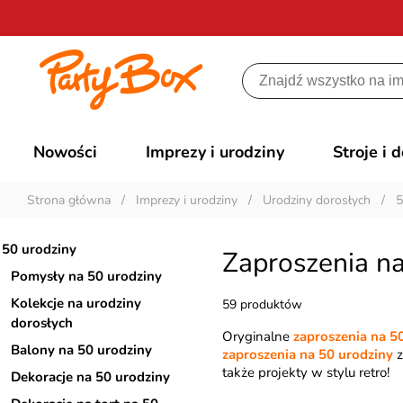
Nowości
Imprezy i urodziny
Stroje i 
Strona główna
/
Imprezy i urodziny
/
Urodziny dorosłych
/
5
50 urodziny
Zaproszenia na
Pomysły na 50 urodziny
Kolekcje na urodziny
59 produktów
dorosłych
Oryginalne
zaproszenia na 5
Balony na 50 urodziny
zaproszenia na 50 urodziny
z
także projekty w stylu retro!
Dekoracje na 50 urodziny