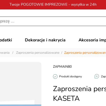
Twoje POGOTOWIE IMPREZOWE - wysyłka w 24h
Darmowa dostawa
na zamówienia od 200 zł
dodatki
Dekoracje i nakrycia
Akcesoria im
kowania
/
Zaproszenia personalizowane
/
Zaproszenia personalizowa
ZAPMAIN80
Produkt dostępny
Zap
Zaproszenia per
KASETA