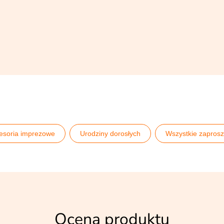
esoria imprezowe
Urodziny dorosłych
Wszystkie zaprosz
łopaka
Zaproszenia na 18 urodziny
Zaproszenia na 30 u
ny
Zaproszenia na urodziny
Zaproszenia personalizowan
Ocena produktu