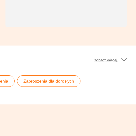
zobacz więcej
enia
Zaproszenia dla dorosłych
rodziny
Zaproszenia na 40 urodziny
e