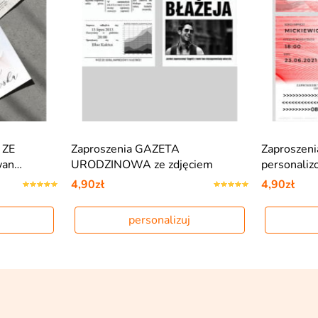
 ZE
Zaproszenia GAZETA
Zaproszen
wan…
URODZINOWA ze zdjęciem
personali
4,90zł
4,90zł
personalizuj