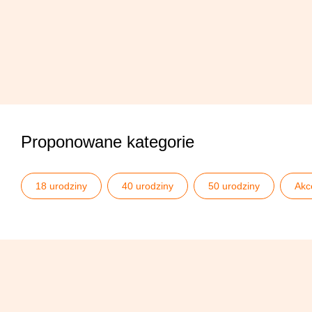
Proponowane kategorie
18 urodziny
40 urodziny
50 urodziny
Akc
Zaproszenia i podziękowania
Zaproszenia na 18 dla ch
Zaproszenia na 50 urodziny
Zaproszenia na 60 urodzi