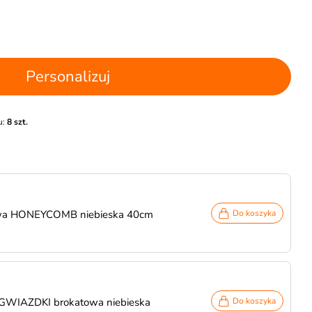
Personalizuj
u:
8 szt.
owa HONEYCOMB niebieska 40cm
Do koszyka
 GWIAZDKI brokatowa niebieska
Do koszyka