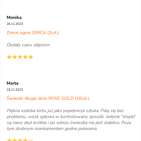
Monika
26.11.2023
Zimne ognie SERCA (2szt.)
Dodały czaru zdjęciom
Marta
19.11.2023
Świeczki długie złote ROSE GOLD (16szt.)
Piękna ozdoba tortu już jako pojedyncza sztuka. Palą się bez
problemu, wosk spływa w kontrolowany sposób. Jedynie "stopki"
są nieco zbyt krótkie i po wbiciu świeczka nie jest stabilna. Poza
tym drobnym mankamentem godne polecenia.