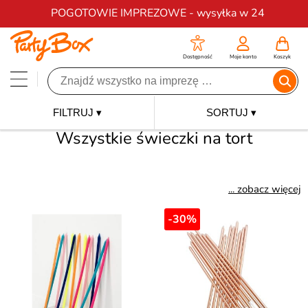
Darmowa dostawa na zamówienia od 200 zł
POGOTOWIE IMPREZOWE - wysyłka w 24
Dostępność
Moje konto
Koszyk
FILTRUJ ▾
SORTUJ ▾
Wszystkie świeczki na tort
... zobacz więcej
-30%