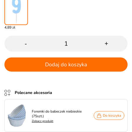
4,89 zł
-
+
Dodaj do koszyka
Polecane akcesoria
Foremki do babeczek niebieskie
Do koszyka
(75szt.)
Zobacz produkt