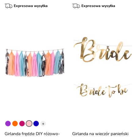
Expresowa wysyłka
Expresowa wysyłka
+
Girlanda frędzle DIY różowo-
Girlanda na wieczór panieński