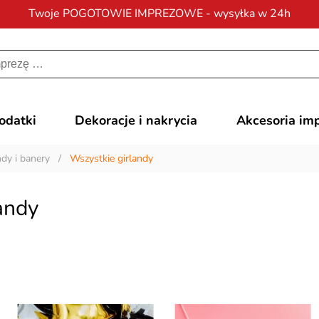
Twoje POGOTOWIE IMPREZOWE - wysyłka w 24h
Darmowa dostawa
na zamówienia od 200 zł
dodatki
Dekoracje i nakrycia
Akcesoria im
ndy i banery
/
Wszystkie girlandy
andy