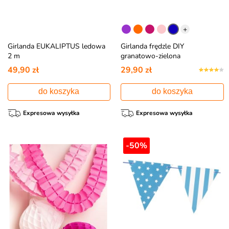
+
Girlanda EUKALIPTUS ledowa
Girlanda frędzle DIY
2 m
granatowo-zielona
49,90 zł
29,90 zł
do koszyka
do koszyka
Expresowa wysyłka
Expresowa wysyłka
-50%