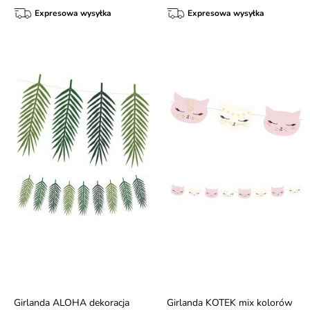
Expresowa wysyłka
Expresowa wysyłka
Girlanda ALOHA dekoracja
Girlanda KOTEK mix kolorów