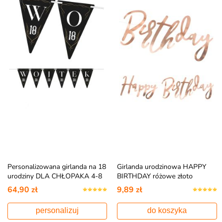
Personalizowana girlanda na 18
Girlanda urodzinowa HAPPY
urodziny DLA CHŁOPAKA 4-8
BIRTHDAY różowe złoto
znaków
64,90 zł
9,89 zł
personalizuj
do koszyka