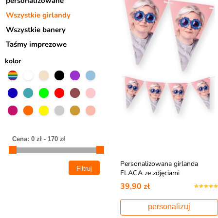
personalizowane
Wszystkie girlandy
Wszystkie banery
Taśmy imprezowe
kolor
Personalizowana girlanda
FLAGA ze zdjęciami
39,90 zł
personalizuj