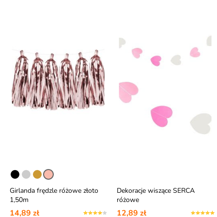
Girlanda frędzle różowe złoto
Dekoracje wiszące SERCA
1,50m
różowe
14,89 zł
12,89 zł