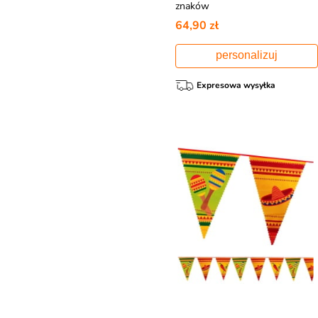
znaków
64,90 zł
personalizuj
Expresowa wysyłka