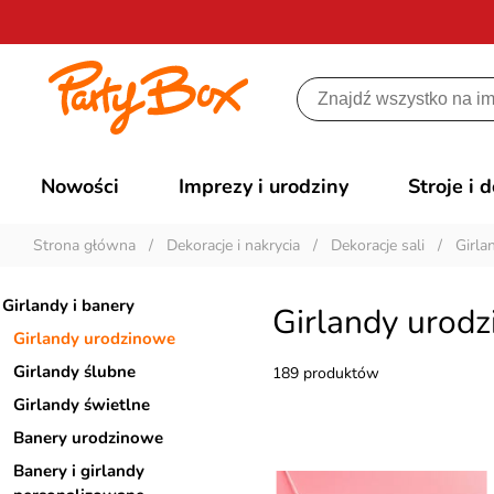
Nowości
Imprezy i urodziny
Stroje i 
Strona główna
/
Dekoracje i nakrycia
/
Dekoracje sali
/
Girla
Girlandy i banery
Girlandy urod
Girlandy urodzinowe
Girlandy ślubne
189 produktów
Girlandy świetlne
Banery urodzinowe
Banery i girlandy