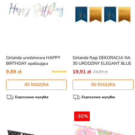
Girlanda urodzinowa HAPPY
Girlanda flagi DEKORACJA NA
BIRTHDAY opalizująca
30 URODZINY ELEGANT BLUE
6m
9,89 zł
19,91 zł
24,89 zł
do koszyka
do koszyka
Expresowa wysyłka
Expresowa wysyłka
-30%