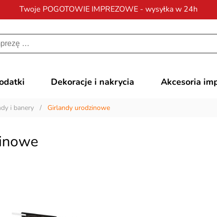
Twoje POGOTOWIE IMPREZOWE - wysyłka w 24h
Darmowa dostawa
na zamówienia od 200 zł
dodatki
Dekoracje i nakrycia
Akcesoria im
ndy i banery
/
Girlandy urodzinowe
zinowe