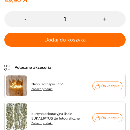
49,90 zł
-
+
Dodaj do koszyka
Polecane akcesoria
Neon led napis LOVE
Do koszyka
Zobacz produkt
Kurtyna dekoracyjna liście
Do koszyka
EUKALIPTUS tło fotograficzne
Zobacz produkt