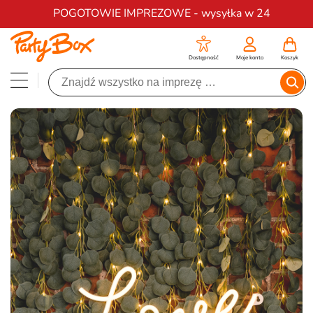
Darmowa dostawa na zamówienia od 200 zł
POGOTOWIE IMPREZOWE - wysyłka w 24
Dostępność
Moje konto
Koszyk