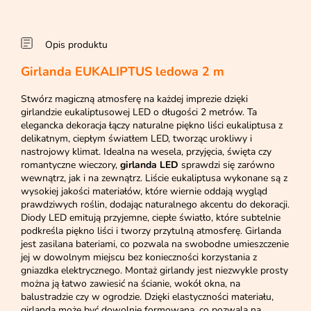
Opis produktu
Girlanda EUKALIPTUS ledowa 2 m
Stwórz magiczną atmosferę na każdej imprezie dzięki
girlandzie eukaliptusowej LED o długości 2 metrów. Ta
elegancka dekoracja łączy naturalne piękno liści eukaliptusa z
delikatnym, ciepłym światłem LED, tworząc urokliwy i
nastrojowy klimat. Idealna na wesela, przyjęcia, święta czy
romantyczne wieczory,
girlanda LED
sprawdzi się zarówno
wewnątrz, jak i na zewnątrz. Liście eukaliptusa wykonane są z
wysokiej jakości materiałów, które wiernie oddają wygląd
prawdziwych roślin, dodając naturalnego akcentu do dekoracji.
Diody LED emitują przyjemne, ciepłe światło, które subtelnie
podkreśla piękno liści i tworzy przytulną atmosferę. Girlanda
jest zasilana bateriami, co pozwala na swobodne umieszczenie
jej w dowolnym miejscu bez konieczności korzystania z
gniazdka elektrycznego. Montaż girlandy jest niezwykle prosty
można ją łatwo zawiesić na ścianie, wokół okna, na
balustradzie czy w ogrodzie. Dzięki elastyczności materiału,
girlanda może być dowolnie formowana, co pozwala na