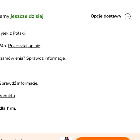
ślemy
jeszcze dzisiaj
Opcje dostawy
yłek z Polski.
24h.
Przeczytaj opinie
.
i zamówienia?
Sprawdź informacje
.
Sprawdź informacje
.
roduktu
dla firm
.