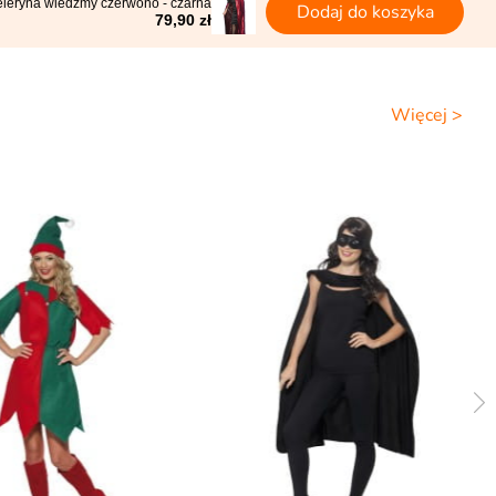
leryna wiedźmy czerwono - czarna
Dodaj do koszyka
79,90 zł
Więcej >