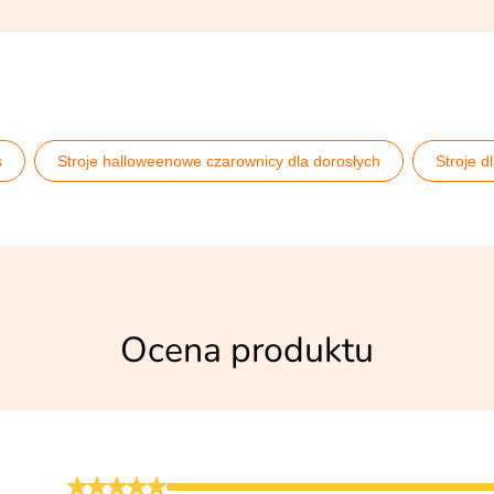
s
Stroje halloweenowe czarownicy dla dorosłych
Stroje d
Stroje na Halloween damskie
Wszystkie stroje damskie
Ocena produktu