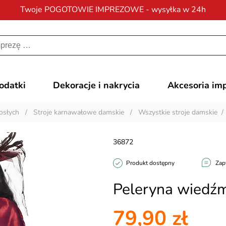
Twoje POGOTOWIE IMPREZOWE - wysyłka w 24h
Darmowa dostawa
na zamówienia od 200 zł
dodatki
Dekoracje i nakrycia
Akcesoria im
osłych
/
Stroje karnawałowe damskie
/
Wszystkie stroje damskie
36872
Produkt dostępny
Zap
Peleryna wiedźm
79,90 zł