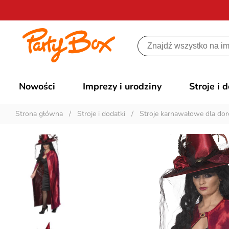
Nowości
Imprezy i urodziny
Stroje i 
Strona główna
/
Stroje i dodatki
/
Stroje karnawałowe dla dor