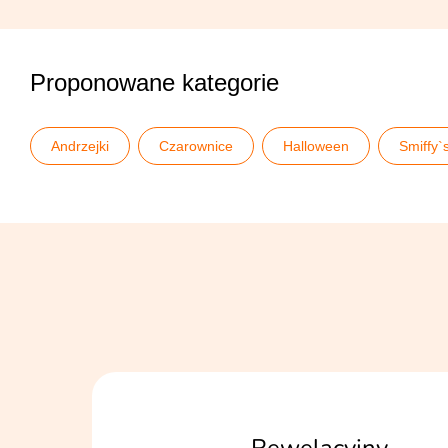
Proponowane kategorie
Andrzejki
Czarownice
Halloween
Smiffy`
Stroje karnawałowe dla dorosłych
Stroje na Halloween