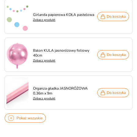
Girlanda papierowa KOŁA pastelowa
Do koszyka
Zobacz produkt
Balon KULA jasnoróżowy foliowy
Do koszyka
40cm
Zobacz produkt
Organza gładka JASNORÓŻOWA
Do koszyka
0,36m x 9m
Zobacz produkt
Pokaż wszyskie