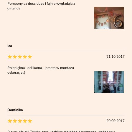
Pompony sa dosc duze i fajnie wygladaja z
girlanda
Iza
21.10.2017
Przepiękna , delikatna, i prosta w montażu
dekoracja :)
Dominika
20.09.2017
Piękny efekt!!! Trochę czasu zabiera rozłożenie pompona, ważne aby