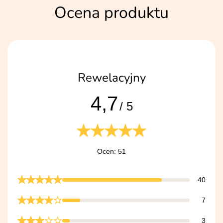
Ocena produktu
Rewelacyjny
4,7
/ 5
Ocen: 51
40
7
3