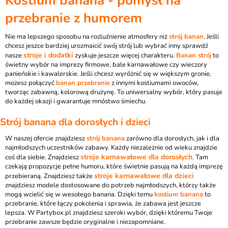
Kostium banana - pomysł na
przebranie z humorem
Nie ma lepszego sposobu na rozluźnienie atmosfery niż
strój banan
. Jeśli
chcesz jeszce bardziej urozmaicić swój strój lub wybrać inny sprawdź
stroje i dodatki
nasze
zyskuje jeszcze więcej charakteru.
Banan strój
to
świetny wybór na imprezy firmowe, bale karnawałowe czy wieczory
panieńskie i kawalerskie. Jeśli chcesz wyróżnić się w większym gronie,
możesz połączyć
banan przebranie
z innymi kostiumami owoców,
tworząc zabawną, kolorową drużynę. To uniwersalny wybór, który pasuje
do każdej okazji i gwarantuje mnóstwo śmiechu.
Strój banana dla dorosłych i dzieci
W naszej ofercie znajdziesz
strój banana
zarówno dla dorosłych, jak i dla
najmłodszych uczestników zabawy. Każdy niezależnie od wieku znajdzie
stroje karnawałowe dla dorosłych
coś dla siebie. Znajdziesz
. Tam
czekają propozycje pełne humoru, które świetnie pasują na każdą imprezę
stroje karnawałowe dla dzieci
przebieraną. Znajdziesz także
znajdziesz modele dostosowane do potrzeb najmłodszych, którzy także
mogą wcielić się w wesołego banana. Dzięki temu
kostium banana
to
przebranie, które łączy pokolenia i sprawia, że zabawa jest jeszcze
lepsza. W Partybox.pl znajdziesz szeroki wybór, dzięki któremu Twoje
przebranie zawsze będzie oryginalne i niezapomniane.