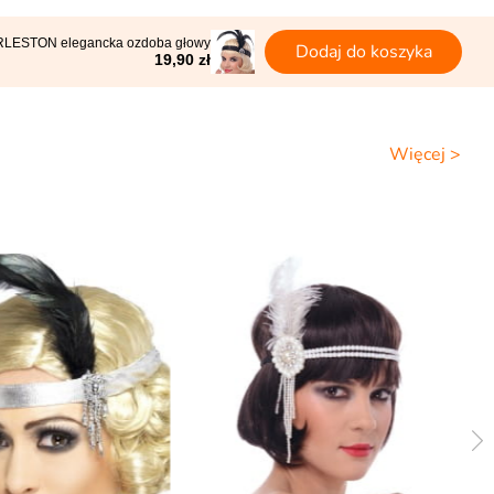
ARLESTON elegancka ozdoba głowy
Dodaj do koszyka
19,90 zł
Więcej >