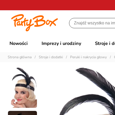
Nowości
Imprezy i urodziny
Stroje i 
Strona główna
/
Stroje i dodatki
/
Peruki i nakrycia głowy
/