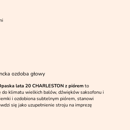
mi
ncka ozdoba głowy
Opaska lata 20 CHARLESTON z piórem
to
ę do klimatu wielkich balów, dźwięków saksofonu i
iemki i ozdobiona subtelnym piórem, stanowi
wdzi się jako uzupełnienie stroju na imprezę