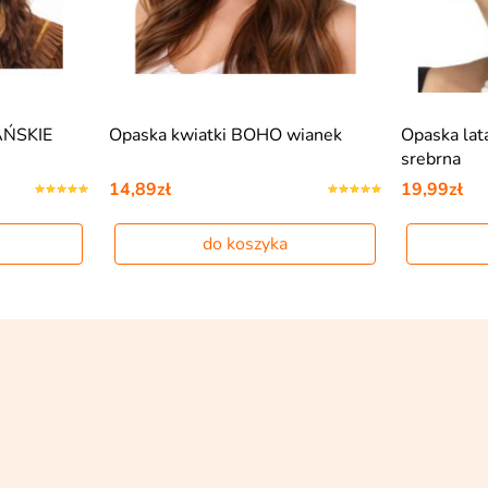
AŃSKIE
Opaska kwiatki BOHO wianek
Opaska la
srebrna
14,89zł
19,99zł
do koszyka