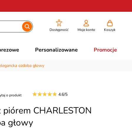
Dostępność
Moje konto
Koszyk
prezowe
Personalizowane
Promocje
elegancka ozdoba głowy
4.6/5
ytaj o produkt
 z piórem CHARLESTON
ba głowy