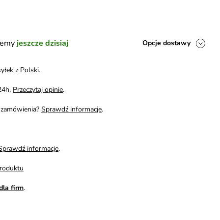
ślemy
jeszcze dzisiaj
Opcje dostawy
yłek z Polski.
24h.
Przeczytaj opinie
.
i zamówienia?
Sprawdź informacje
.
Sprawdź informacje
.
roduktu
dla firm
.