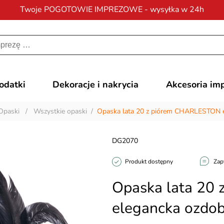
Twoje POGOTOWIE IMPREZOWE - wysyłka w 24h
Darmowa dostawa
na zamówienia od 200 zł
dodatki
Dekoracje i nakrycia
Akcesoria im
Opaski
/
Wszystkie opaski
/
Opaska lata 20 z piórem CHARLESTON 
DG2070
Produkt dostępny
Zap
Opaska lata 20
elegancka ozdo