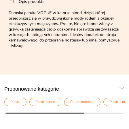
Opis produktu
Damska peruka VOGUE w kolorze blond, dzięki której
przeobrazisz się w prawdziwą ikonę mody rodem z okładek
ekskluzywnych magazynów. Proste, lśniące blond włosy z
grzywką zasłaniającą czoło doskonale sprawdzą się zwłaszcza
w kreacjach imitujących naturalne. Idealny dodatek do stroju
karnawałowego, do przebrania hostessy lub innej pomysłowej
stylizacji.
Proponowane kategorie
Peruki
Peruki blond
Peruki damskie
Peruki i nak