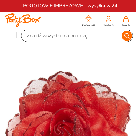
Darmowa dostawa na zamówienia od 200 zł
POGOTOWIE IMPREZOWE - wysyłka w 24
Dostępność
Moje konto
Koszyk