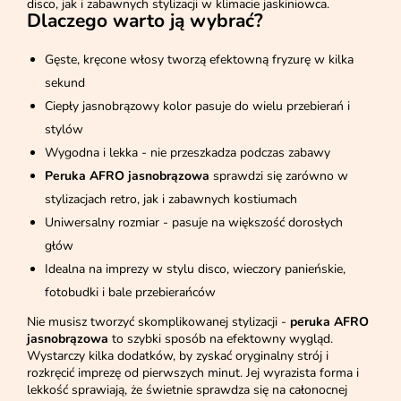
disco, jak i zabawnych stylizacji w klimacie jaskiniowca.
Dlaczego warto ją wybrać?
Gęste, kręcone włosy tworzą efektowną fryzurę w kilka
sekund
Ciepły jasnobrązowy kolor pasuje do wielu przebierań i
stylów
Wygodna i lekka - nie przeszkadza podczas zabawy
Peruka AFRO jasnobrązowa
sprawdzi się zarówno w
stylizacjach retro, jak i zabawnych kostiumach
Uniwersalny rozmiar - pasuje na większość dorosłych
głów
Idealna na imprezy w stylu disco, wieczory panieńskie,
fotobudki i bale przebierańców
Nie musisz tworzyć skomplikowanej stylizacji -
peruka AFRO
jasnobrązowa
to szybki sposób na efektowny wygląd.
Wystarczy kilka dodatków, by zyskać oryginalny strój i
rozkręcić imprezę od pierwszych minut. Jej wyrazista forma i
lekkość sprawiają, że świetnie sprawdza się na całonocnej