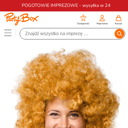
Darmowa dostawa na zamówienia od 200 zł
POGOTOWIE IMPREZOWE - wysyłka w 24
Dostępność
Moje konto
Koszyk