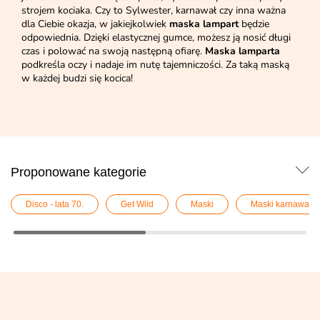
strojem kociaka. Czy to Sylwester, karnawał czy inna ważna
dla Ciebie okazja, w jakiejkolwiek
maska lampart
będzie
odpowiednia. Dzięki elastycznej gumce, możesz ją nosić długi
czas i polować na swoją następną ofiarę.
Maska lamparta
podkreśla oczy i nadaje im nutę tajemniczości. Za taką maską
w każdej budzi się kocica!
Proponowane kategorie
Disco - lata 70.
Get Wild
Maski
Maski karnawało