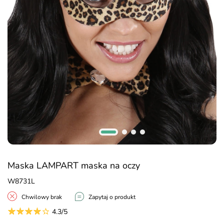
Maska LAMPART maska na oczy
W8731L
Chwilowy brak
Zapytaj o produkt
4.3/5