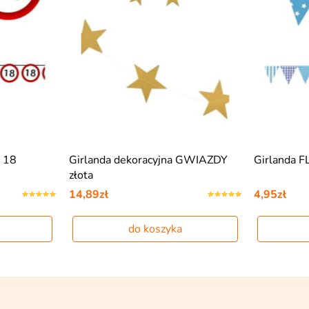
a 18
Girlanda dekoracyjna GWIAZDY
Girlanda F
złota
14,89zł
4,95zł
do koszyka