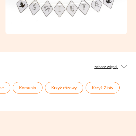
zobacz więcej
ne
Komunia
Krzyż różowy
Krzyż Złoty