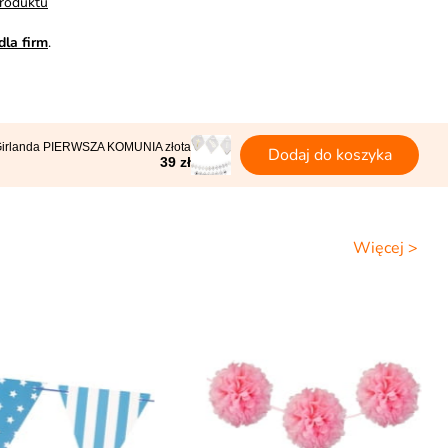
roduktu
dla firm
.
irlanda PIERWSZA KOMUNIA złota
Dodaj do koszyka
39 zł
Więcej >