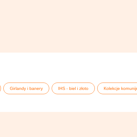
Girlandy i banery
IHS - biel i złoto
Kolekcje komunij