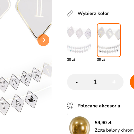
Wybierz kolor
39 zł
39 zł
-
+
Polecane akcesoria
59,90 zł
Złote balony chrom