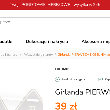
Twoje POGOTOWIE IMPREZOWE - wysyłka w 24h
Darmowa dostawa
na zamówienia od 200 zł
dodatki
Dekoracje i nakrycia
Akcesoria im
ndy i banery
/
Wszystkie girlandy
/
Girlanda PIERWSZA KOMUNIA zł
PIKOM01
Produkt dostępny
Zap
Girlanda PIER
39 zł