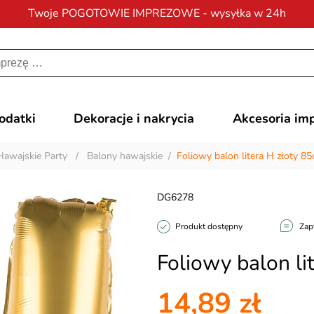
Twoje POGOTOWIE IMPREZOWE - wysyłka w 24h
Darmowa dostawa
na zamówienia od 200 zł
dodatki
Dekoracje i nakrycia
Akcesoria im
Hawajskie Party
/
Balony hawajskie
/
Foliowy balon litera H złoty 8
DG6278
Produkt dostępny
Zap
Foliowy balon li
14,89 zł