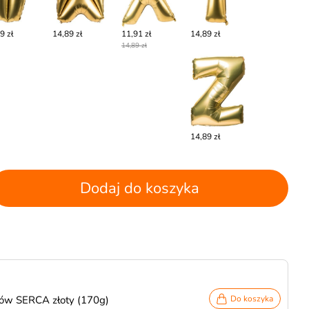
9 zł
14,89 zł
11,91 zł
14,89 zł
14,89 zł
14,89 zł
Dodaj do koszyka
nów SERCA złoty (170g)
Do koszyka