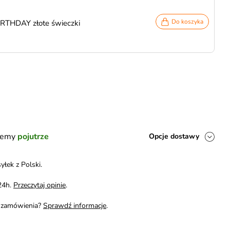
Do koszyka
RTHDAY złote świeczki
ślemy
pojutrze
Opcje dostawy
yłek z Polski.
24h.
Przeczytaj opinie
.
i zamówienia?
Sprawdź informacje
.