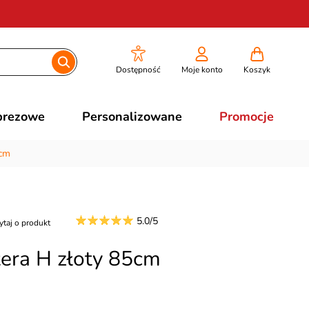
Dostępność
Moje konto
Koszyk
prezowe
Personalizowane
Promocje
5cm
5.0/5
ytaj o produkt
tera H złoty 85cm