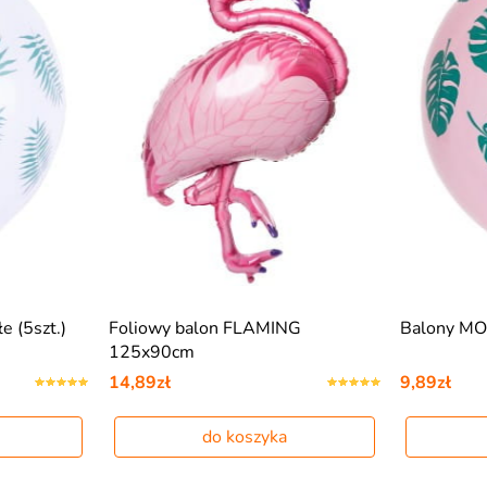
e (5szt.)
Foliowy balon FLAMING
Balony MO
125x90cm
14,89zł
9,89zł
do koszyka