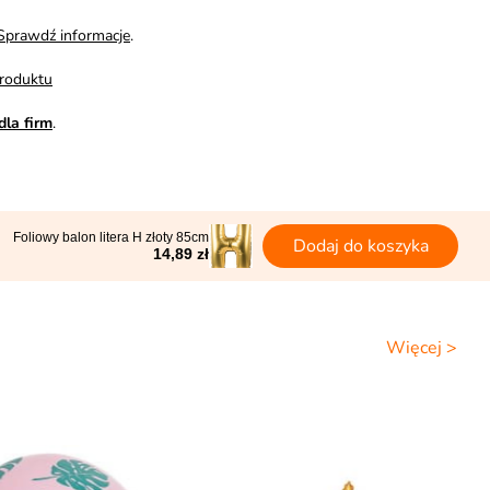
Sprawdź informacje
.
roduktu
dla firm
.
Foliowy balon litera H złoty 85cm
Dodaj do koszyka
14,89 zł
Więcej >