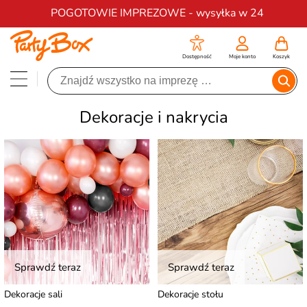
Darmowa dostawa na zamówienia od 200 zł
POGOTOWIE IMPREZOWE - wysyłka w 24
Dostępność
Moje konto
Koszyk
Dekoracje i nakrycia
Sprawdź teraz
Sprawdź teraz
Dekoracje sali
Dekoracje stołu