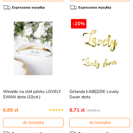
Expresowa wysyłka
Expresowa wysyłka
-20%
Winietki na stół piórko LOVELY
Girlanda ŁABĘDZIE Lovely
SWAN złote (10szt.)
Swan złota
6,89 zł
8,71 zł
10,89 zł
do koszyka
do koszyka