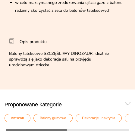
w celu maksymalnego zredukowania ujścia gazu z balonu
radzimy skorzystać z żelu do balonów lateksowych
Opis produktu
Balony lateksowe SZCZĘŚLIWY DINOZAUR, idealnie
sprawdzą się jako dekoracja sali na przyjęciu
urodzinowym dziecka.
Proponowane kategorie
Amscan
Balony gumowe
Dekoracje i nakrycia
De