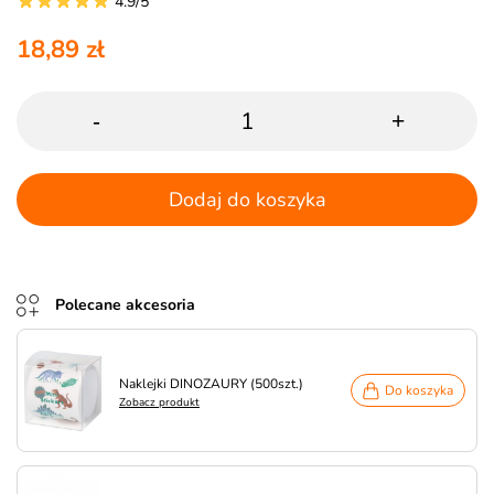
4.9/5
18,89 zł
-
+
Dodaj do koszyka
Polecane akcesoria
Naklejki DINOZAURY (500szt.)
Do koszyka
Zobacz produkt