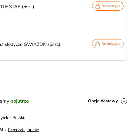
TTLE STAR (5szt.)
Do koszyka
na słodycze GWIAZDKI (6szt.)
Do koszyka
ślemy
pojutrze
Opcje dostawy
yłek z Polski.
24h.
Przeczytaj opinie
.