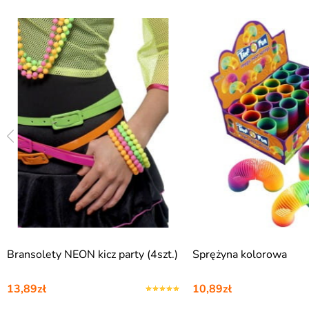
Bransolety NEON kicz party (4szt.)
Sprężyna kolorowa
13,89zł
10,89zł