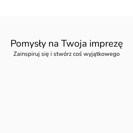
Jednorożec - personalizowane
Kotki
Kraina Lodu
Pomysły na Halloweenowe party
Pomysły na roczek dziecka
we święta
Upominki dla dzieci
Pomysły na Twoja imprezę
Zainspiruj się i stwórz coś wyjątkowego