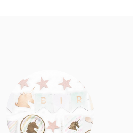
Dekoracje sali
Gadżety imprezowe
Jednorożce
Partydeco
Piniaty
Pomysły na Baby Shower
Roczek Kropki różowe
Różowe Halloween
Różo