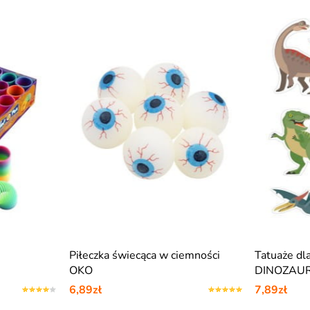
Piłeczka świecąca w ciemności
Tatuaże dl
OKO
DINOZAU
6,89zł
7,89zł