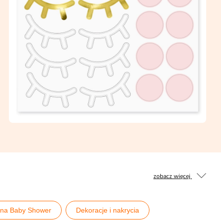
zobacz więcej
 na Baby Shower
Dekoracje i nakrycia