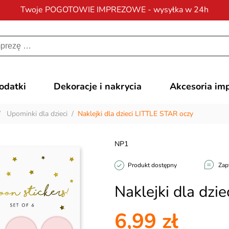
Twoje POGOTOWIE IMPREZOWE - wysyłka w 24h
Darmowa dostawa
na zamówienia od 200 zł
dodatki
Dekoracje i nakrycia
Akcesoria im
/
Upominki dla dzieci
/
Naklejki dla dzieci LITTLE STAR oczy
NP1
Produkt dostępny
Zap
Naklejki dla dzi
6,99 zł