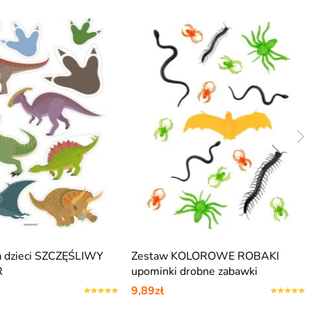
a dzieci SZCZĘŚLIWY
Zestaw KOLOROWE ROBAKI
R
upominki drobne zabawki
9,89zł