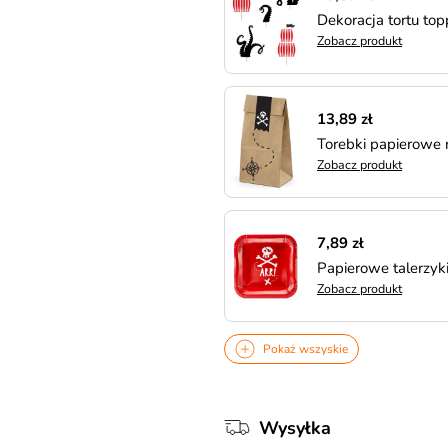
Dekoracja tortu top
Zobacz produkt
13,89 zł
Torebki papierowe 
Zobacz produkt
7,89 zł
Papierowe talerzy
(6szt.)
Zobacz produkt
Pokaż wszyskie
Wysyłka