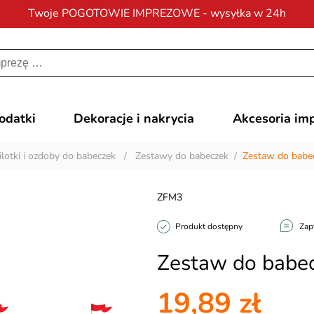
Twoje POGOTOWIE IMPREZOWE - wysyłka w 24h
Darmowa dostawa
na zamówienia od 200 zł
dodatki
Dekoracje i nakrycia
Akcesoria im
ilotki i ozdoby do babeczek
/
Zestawy do babeczek
/
Zestaw do babecz
ZFM3
Produkt dostępny
Zap
Zestaw do babecz
19,89 zł