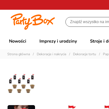
Nowości
Imprezy i urodziny
Stroje i 
Strona główna
/
Dekoracje i nakrycia
/
Dekoracje tortu
/
Pap