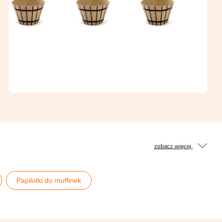
zobacz więcej
Papilotki do muffinek
i jedzenia
Słodki bufet halloweenowy