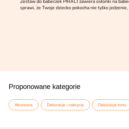
Zestaw do babeczek PIRACI zawiera osłonki na babec
sprawi, że Twoje dziecko pokocha nie tylko jedzenie
Proponowane kategorie
Akcesoria
Dekoracje i nakrycia
Dekoracje tortu
Papilotki i ozdoby do babeczek
Partydeco
Pirack