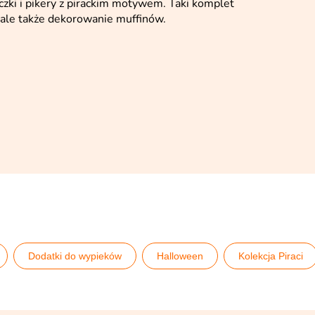
zki i pikery z pirackim motywem. Taki komplet
, ale także dekorowanie muffinów.
Dodatki do wypieków
Halloween
Kolekcja Piraci
ie Party
Pomysły na Pirackie Party
Serwowanie napojów 