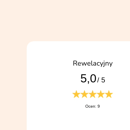
Urodziny chłopca
Zestawy do babeczek
Rewelacyjny
5,0
/ 5
Ocen: 9