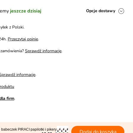
ślemy
jeszcze dzisiaj
Opcje dostawy
yłek z Polski.
24h.
Przeczytaj opinie
.
i zamówienia?
Sprawdź informacje
.
Sprawdź informacje
.
roduktu
dla firm
.
 babeczek PIRACI papilotki i pikery
Dodaj do koszyka