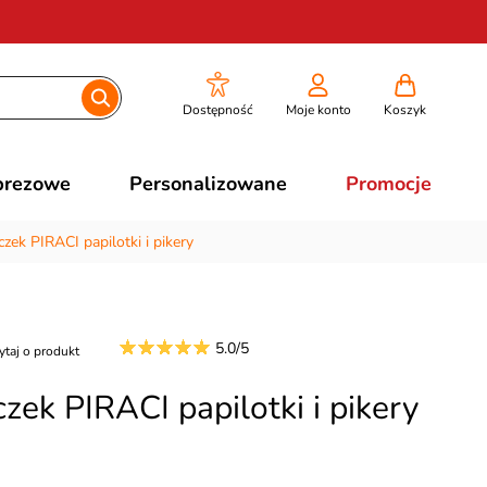
Dostępność
Moje konto
Koszyk
prezowe
Personalizowane
Promocje
ek PIRACI papilotki i pikery
5.0/5
ytaj o produkt
ek PIRACI papilotki i pikery