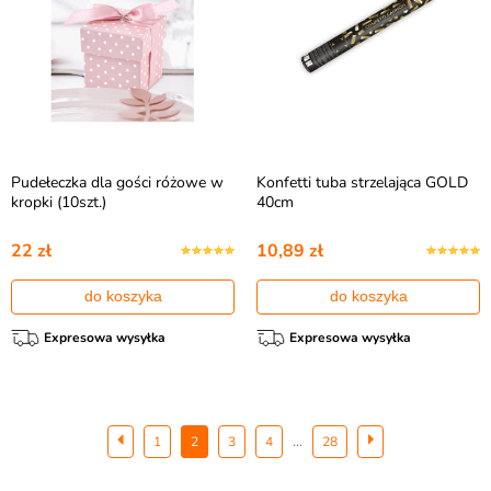
Pudełeczka dla gości różowe w
Konfetti tuba strzelająca GOLD
kropki (10szt.)
40cm
22 zł
10,89 zł
do koszyka
do koszyka
Expresowa wysyłka
Expresowa wysyłka
...
1
2
3
4
28