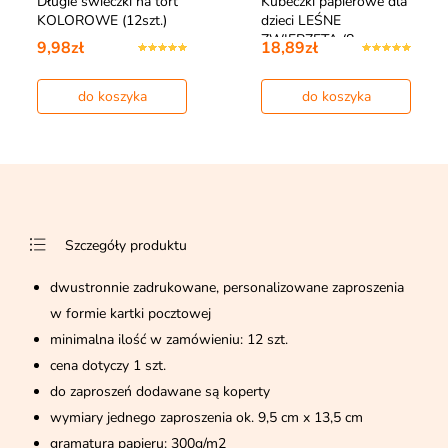
Długie świeczki na tort
Kubeczki papierowe dla
KOLOROWE (12szt.)
dzieci LEŚNE
ZWIERZĘTA (8sz…
9,98zł
18,89zł
do koszyka
do koszyka
Szczegóły produktu
dwustronnie zadrukowane, personalizowane zaproszenia
w formie kartki pocztowej
minimalna ilość w zamówieniu: 12 szt.
cena dotyczy 1 szt.
do zaproszeń dodawane są koperty
wymiary jednego zaproszenia ok. 9,5 cm x 13,5 cm
gramatura papieru: 300g/m2