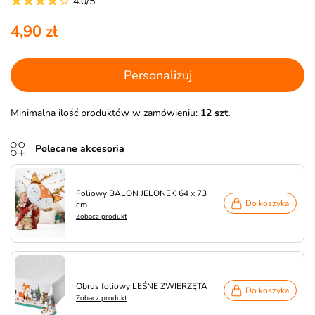
4.0/5
4,90 zł
Personalizuj
Minimalna ilość produktów w zamówieniu:
12 szt.
Polecane akcesoria
Foliowy BALON JELONEK 64 x 73
Do koszyka
cm
Zobacz produkt
Obrus foliowy LEŚNE ZWIERZĘTA
Do koszyka
Zobacz produkt