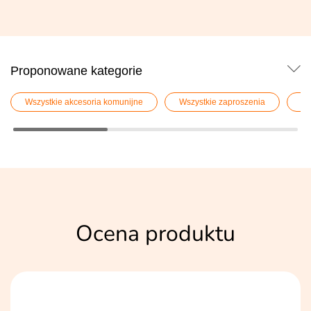
Proponowane kategorie
Wszystkie akcesoria komunijne
Wszystkie zaproszenia
Za
Ocena produktu