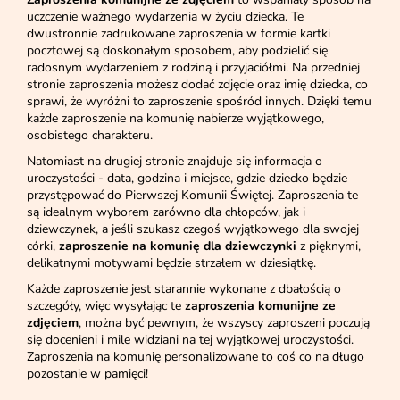
uczczenie ważnego wydarzenia w życiu dziecka. Te
dwustronnie zadrukowane zaproszenia w formie kartki
pocztowej są doskonałym sposobem, aby podzielić się
radosnym wydarzeniem z rodziną i przyjaciółmi. Na przedniej
stronie zaproszenia możesz dodać zdjęcie oraz imię dziecka, co
sprawi, że wyróżni to zaproszenie spośród innych. Dzięki temu
każde zaproszenie na komunię nabierze wyjątkowego,
osobistego charakteru.
Natomiast na drugiej stronie znajduje się informacja o
uroczystości - data, godzina i miejsce, gdzie dziecko będzie
przystępować do Pierwszej Komunii Świętej. Zaproszenia te
są idealnym wyborem zarówno dla chłopców, jak i
dziewczynek, a jeśli szukasz czegoś wyjątkowego dla swojej
córki,
zaproszenie na komunię dla dziewczynki
z pięknymi,
delikatnymi motywami będzie strzałem w dziesiątkę.
Każde zaproszenie jest starannie wykonane z dbałością o
szczegóły, więc wysyłając te
zaproszenia komunijne ze
zdjęciem
, można być pewnym, że wszyscy zaproszeni poczują
się docenieni i mile widziani na tej wyjątkowej uroczystości.
Zaproszenia na komunię personalizowane to coś co na długo
pozostanie w pamięci!