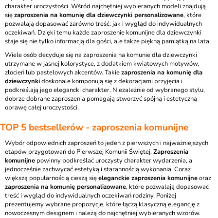
charakter uroczystości. Wśród najchętniej wybieranych modeli znajdują
się
zaproszenia na komunię dla dziewczynki personalizowane
, które
pozwalają dopasować zarówno treść, jak i wygląd do indywidualnych
oczekiwań. Dzięki temu każde zaproszenie komunijne dla dziewczynki
staje się nie tylko informacją dla gości, ale także piękną pamiątką na lata.
Wiele osób decyduje się na zaproszenia na komunie dla dziewczynki
utrzymane w jasnej kolorystyce, z dodatkiem kwiatowych motywów,
złocień lub pastelowych akcentów. Takie
zaproszenia na komunię dla
dziewczynki
doskonale komponują się z dekoracjami przyjęcia i
podkreślają jego elegancki charakter. Niezależnie od wybranego stylu,
dobrze dobrane zaproszenia pomagają stworzyć spójną i estetyczną
oprawę całej uroczystości.
TOP 5 bestsellerów - zaproszenia komunijne
Wybór odpowiednich zaproszeń to jeden z pierwszych i najważniejszych
etapów przygotowań do Pierwszej Komunii Świętej.
Zaproszenia
komunijne
powinny podkreślać uroczysty charakter wydarzenia, a
jednocześnie zachwycać estetyką i starannością wykonania. Coraz
większą popularnością cieszą się
eleganckie zaproszenia komunijne
oraz
zaproszenia na komunię personalizowane
, które pozwalają dopasować
treść i wygląd do indywidualnych oczekiwań rodziny. Poniżej
prezentujemy wybrane propozycje, które łączą klasyczną elegancję z
nowoczesnym designem i należą do najchętniej wybieranych wzorów.