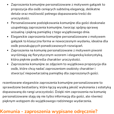
Zaproszenia komunijne personalizowane z motywem gałązek
to
propozycja dla osób ceniących subtelną elegancję, delikatne
detale oraz możliwość pełnego dopasowania treści do
uroczystości.
Personalizowane podziękowania komunijne dla gości
doskonale
uzupełniają zaproszenia komunijne, tworząc spójną oprawę
wizualną i piękną pamiątkę z tego wyjątkowego dnia.
Eleganckie zaproszenia komunijne personalizowane z motywem
gałązek
to klasyczna forma w nowoczesnym wydaniu, idealna dla
osób poszukujących ponadczasowych rozwiązań.
Zaproszenia na komunię personalizowane z motywem piwonii
wyróżniają się florystycznym wzorem i elegancką kolorystyką,
która pięknie podkreśla charakter uroczystości.
Zaproszenia komunijne ze zdjęciem
to wyjątkowa propozycja dla
osób, które chcą nadać zaproszeniom osobisty charakter i
stworzyć niepowtarzalną pamiątkę dla zaproszonych gości.
rezentowane eleganckie zaproszenia komunijne personalizowane to
sprawdzone bestsellery, które łączą wysoką jakość wykonania z estetyką
dopasowaną do rangi uroczystości. Dzięki nim zaproszenia na komunię
personalizowane stają się nie tylko informacją dla gości, ale również
pięknym wstępem do wyjątkowego rodzinnego wydarzenia.
Komunia - zaproszenia wypisane odręcznie?