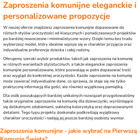
Zaproszenia komunijne eleganckie i
personalizowane propozycje
W naszej ofercie znajdziesz zaproszenia komunijne dopasowane do
różnych stylów uroczystości od klasycznych i ponadczasowych projektów
po bardziej nowoczesne i minimalistyczne wzory. Dzięki temu bez trudu
wybierzesz model, który idealnie wpisze się w charakter przyjęcia oraz
indywidualne preferencje dziecka i całej rodziny.
Oferujemy szeroki wybór produktów, takich jak zaproszenia na komunię
w różnych wariantach stylistycznych, a także eleganckie zaproszenia
komunijne personalizowane, które pozwalają w pełni dopasować treść
oraz wygląd do konkretnej uroczystości. Każde zaproszenie na komunię
może zawierać indywidualne dane, co sprawia, że staje się nie tylko
praktyczną informacją dla gości, ale również wyjątkową pamiątką.
Dla osób poszukujących bardziej unikalnych rozwiązań przygotowaliśmy
także oryginalne zaproszenia na komunię dla dziewczynki, wyróżniające
się delikatnymi zdobieniami, subtelną kolorystyką oraz dopracowanymi
detalami. Tego typu projekty doskonale podkreślają wyjątkowy
charakter uroczystości i nadają jej jeszcze bardziej osobisty wymiar.
Zaproszenia komunijne - jakie wybrać na Pierwszą
Komunię Świętą?