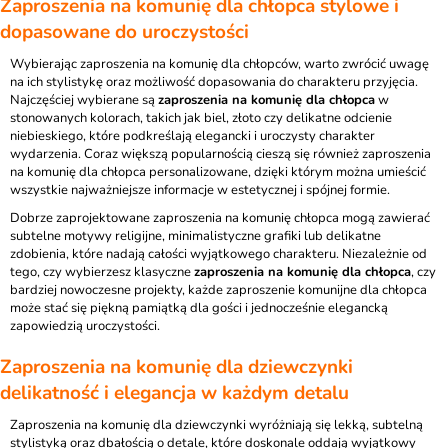
Zaproszenia na komunię dla chłopca stylowe i
dopasowane do uroczystości
Wybierając zaproszenia na komunię dla chłopców, warto zwrócić uwagę
na ich stylistykę oraz możliwość dopasowania do charakteru przyjęcia.
Najczęściej wybierane są
zaproszenia na komunię dla chłopca
w
stonowanych kolorach, takich jak biel, złoto czy delikatne odcienie
niebieskiego, które podkreślają elegancki i uroczysty charakter
wydarzenia. Coraz większą popularnością cieszą się również zaproszenia
na komunię dla chłopca personalizowane, dzięki którym można umieścić
wszystkie najważniejsze informacje w estetycznej i spójnej formie.
Dobrze zaprojektowane zaproszenia na komunię chłopca mogą zawierać
subtelne motywy religijne, minimalistyczne grafiki lub delikatne
zdobienia, które nadają całości wyjątkowego charakteru. Niezależnie od
tego, czy wybierzesz klasyczne
zaproszenia na komunię dla chłopca
, czy
bardziej nowoczesne projekty, każde zaproszenie komunijne dla chłopca
może stać się piękną pamiątką dla gości i jednocześnie elegancką
zapowiedzią uroczystości.
Zaproszenia na komunię dla dziewczynki
delikatność i elegancja w każdym detalu
Zaproszenia na komunię dla dziewczynki wyróżniają się lekką, subtelną
stylistyką oraz dbałością o detale, które doskonale oddają wyjątkowy