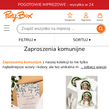
Darmowa dostawa na zamówienia od 200 zł
POGOTOWIE IMPREZOWE - wysyłka w 24
Dostępność
Moje konto
Koszyk
FILTRUJ ▾
SORTUJ ▾
Zaproszenia komunijne
Zaproszenia komunijne
z naszej kolekcji to nie tylko
najładniejsze wzory i kolory, ale też unikalna możliwość
... zobacz więcej
personalizacji wielu z nich! Dzięki nim zaproszeni goście poczują
się wyjątkowo docenieni, a do tego same
zaproszenia
komunijne
będą ładną pamiątką z uroczystości. Wiele
ciekawych wzorów pozwala dopasować zaproszenie do
komunii chłopców i dziewczynek oraz ich indywidualnych
upodobań.