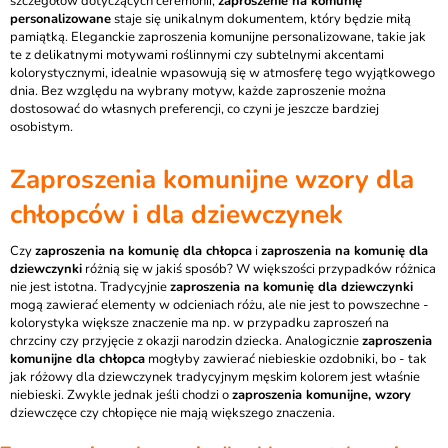
szczegółów dotyczących ceremonii,
zaproszenie na komunię
personalizowane
staje się unikalnym dokumentem, który będzie miłą
pamiątką. Eleganckie zaproszenia komunijne personalizowane, takie jak
te z delikatnymi motywami roślinnymi czy subtelnymi akcentami
kolorystycznymi, idealnie wpasowują się w atmosferę tego wyjątkowego
dnia. Bez względu na wybrany motyw, każde zaproszenie można
dostosować do własnych preferencji, co czyni je jeszcze bardziej
osobistym.
Zaproszenia komunijne wzory dla
chłopców i dla dziewczynek
Czy
zaproszenia na komunię dla chłopca
i
zaproszenia na komunię dla
dziewczynki
różnią się w jakiś sposób? W większości przypadków różnica
nie jest istotna. Tradycyjnie
zaproszenia na komunię dla dziewczynki
mogą zawierać elementy w odcieniach różu, ale nie jest to powszechne -
kolorystyka większe znaczenie ma np. w przypadku zaproszeń na
chrzciny czy przyjęcie z okazji narodzin dziecka. Analogicznie
zaproszenia
komunijne dla chłopca
mogłyby zawierać niebieskie ozdobniki, bo - tak
jak różowy dla dziewczynek tradycyjnym męskim kolorem jest właśnie
niebieski. Zwykle jednak jeśli chodzi o
zaproszenia komunijne, wzory
dziewczęce czy chłopięce nie mają większego znaczenia.