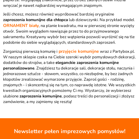
papierze. Wyglądają znakomicie, przez co bez żadnych obaw można
wręczać je nawet najbardziej wymagającym znajomym.
Jeśli chcesz, możesz również wypróbować bardziej oryginalne
zaproszenia komunijne dla chłopca
lub dziewczynki. Na przykład model
ORNAMENT biały
, na planie kwadratu, ma w pierwszej stronie wycięty
otwór. Swoim wyglądem nawiązuje przez to do przyjmowanego
sakramentu. Kreatywny wybór bez wątpienia pozwoli wyróżnić się na tle
podobnie do siebie wyglądających, standardowych zaproszeń.
przyjęcie komunijne
Zorganizuj pierwszą komunię i
wraz z Partybox.pl.
W naszym sklepie czeka na Ciebie szeroki wybór pomysłowych dekoracji,
dodatków do strojów, a take
eleganckie zaproszenia komunijne
personalizowane
. Znajdziesz tu dekoracje sali, dekoracje stołu, naczynia i
jednorazowe sztućce - słowem, wszystko, co niezbędne, by bez żadnych
kłopotów zrealizować wymarzone przyjęcie. Zaproś gości - rodzinę,
znajomych - i skoncentruj się na tym, co naprawdę istotne. We wszystkich
kwestiach organizacyjnych pomożemy Ci my. Wystarczy, że wybierzesz
ulubione
zaproszenia komunijne
, podasz treści do personalizacji i złożysz
zamówienie, a my zajmiemy się resztą!
Newsletter pełen imprezowych pomysłów!