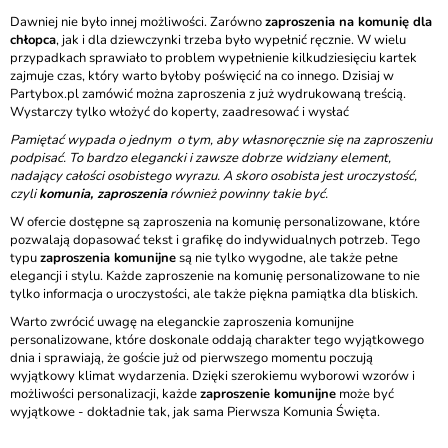
Dawniej nie było innej możliwości. Zarówno
zaproszenia na komunię dla
chłopca
, jak i dla dziewczynki trzeba było wypełnić ręcznie. W wielu
przypadkach sprawiało to problem wypełnienie kilkudziesięciu kartek
zajmuje czas, który warto byłoby poświęcić na co innego. Dzisiaj w
Partybox.pl zamówić można zaproszenia z już wydrukowaną treścią.
Wystarczy tylko włożyć do koperty, zaadresować i wysłać
Pamiętać wypada o jednym o tym, aby własnoręcznie się na zaproszeniu
podpisać. To bardzo elegancki i zawsze dobrze widziany element,
nadający całości osobistego wyrazu. A skoro osobista jest uroczystość,
czyli
komunia, zaproszenia
również powinny takie być.
W ofercie dostępne są zaproszenia na komunię personalizowane, które
pozwalają dopasować tekst i grafikę do indywidualnych potrzeb. Tego
typu
zaproszenia komunijne
są nie tylko wygodne, ale także pełne
elegancji i stylu. Każde zaproszenie na komunię personalizowane to nie
tylko informacja o uroczystości, ale także piękna pamiątka dla bliskich.
Warto zwrócić uwagę na eleganckie zaproszenia komunijne
personalizowane, które doskonale oddają charakter tego wyjątkowego
dnia i sprawiają, że goście już od pierwszego momentu poczują
wyjątkowy klimat wydarzenia. Dzięki szerokiemu wyborowi wzorów i
możliwości personalizacji, każde
zaproszenie komunijne
może być
wyjątkowe - dokładnie tak, jak sama Pierwsza Komunia Święta.