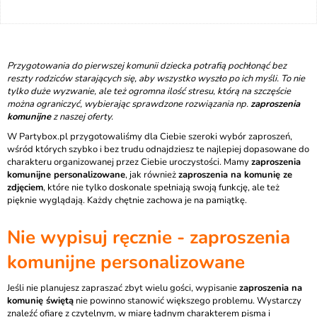
Przygotowania do pierwszej komunii dziecka potrafią pochłonąć bez
reszty rodziców starających się, aby wszystko wyszło po ich myśli. To nie
tylko duże wyzwanie, ale też ogromna ilość stresu, którą na szczęście
można ograniczyć, wybierając sprawdzone rozwiązania np.
zaproszenia
komunijne
z naszej oferty.
W Partybox.pl przygotowaliśmy dla Ciebie szeroki wybór zaproszeń,
wśród których szybko i bez trudu odnajdziesz te najlepiej dopasowane do
charakteru organizowanej przez Ciebie uroczystości. Mamy
zaproszenia
komunijne personalizowane
, jak również
zaproszenia na komunię ze
zdjęciem
, które nie tylko doskonale spełniają swoją funkcję, ale też
pięknie wyglądają. Każdy chętnie zachowa je na pamiątkę.
Nie wypisuj ręcznie - zaproszenia
komunijne personalizowane
Jeśli nie planujesz zapraszać zbyt wielu gości, wypisanie
zaproszenia na
komunię świętą
nie powinno stanowić większego problemu. Wystarczy
znaleźć ofiarę z czytelnym, w miarę ładnym charakterem pisma i