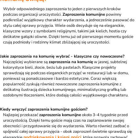
Wybór odpowiedniego zaproszenia to jeden z pierwszych kroków
podczas organizacji uroczystości.
Zaproszenia komunijne
powinny
podkreślać wyjątkowy charakter wydarzenia, a jednocześnie pasować do
stylu całej oprawy przyjęcia. Wiele osób decyduje się na eleganckie,
klasyczne wzory z symbolami religijnymi, takimi jak kielich, hostia czy
delikatne gałązki oliwne. Dzięki temu już od pierwszego momentu goście
czują podniosły i rodzinny klimat zbliżającej się uroczystości.
Jakie zaproszenia na komunię wybrać - klasyczne czy nowoczesne?
Najczęściej wybierane są
zaproszenia na komunię
w jasnej, subtelnej
kolorystyce bieli, złocie, beżu lub pastelach. Klasyczne projekty
sprawdzają się podczas eleganckich przyjęć w restauracji lub w domu,
ponieważ są ponadczasowe i bardzo estetyczne. Coraz większą
popularność zyskują również nowoczesne zaproszenia komunijne z
delikatną ilustracją dziecka komunijnego, minimalistyczną grafiką lub
ozdobnymi tłoczeniami, które dodają całości wyjątkowego charakteru.
Kiedy wręczyć zaproszenia komunijne gościom?
Najlepiej przekazać
zaproszenia komunijne
około 3-4 tygodnie przed
uroczystością. Dzięki temu goście mają czas na zaplanowanie swojej
obecności i przygotowanie się do wydarzenia. Warto również zadbać o
spójność całej oprawy przyjęcia - obok zaproszeń świetnie sprawdzą się
podziękowania i księgi gości
eleganckie
, które pozwolą zachować