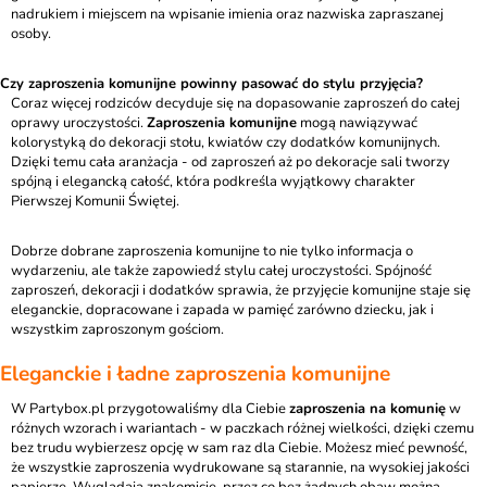
nadrukiem i miejscem na wpisanie imienia oraz nazwiska zapraszanej
osoby.
Czy zaproszenia komunijne powinny pasować do stylu przyjęcia?
Coraz więcej rodziców decyduje się na dopasowanie zaproszeń do całej
oprawy uroczystości.
Zaproszenia komunijne
mogą nawiązywać
kolorystyką do dekoracji stołu, kwiatów czy dodatków komunijnych.
Dzięki temu cała aranżacja - od zaproszeń aż po dekoracje sali tworzy
spójną i elegancką całość, która podkreśla wyjątkowy charakter
Pierwszej Komunii Świętej.
Dobrze dobrane zaproszenia komunijne to nie tylko informacja o
wydarzeniu, ale także zapowiedź stylu całej uroczystości. Spójność
zaproszeń, dekoracji i dodatków sprawia, że przyjęcie komunijne staje się
eleganckie, dopracowane i zapada w pamięć zarówno dziecku, jak i
wszystkim zaproszonym gościom.
Eleganckie i ładne zaproszenia komunijne
W Partybox.pl przygotowaliśmy dla Ciebie
zaproszenia na komunię
w
różnych wzorach i wariantach - w paczkach różnej wielkości, dzięki czemu
bez trudu wybierzesz opcję w sam raz dla Ciebie. Możesz mieć pewność,
że wszystkie zaproszenia wydrukowane są starannie, na wysokiej jakości