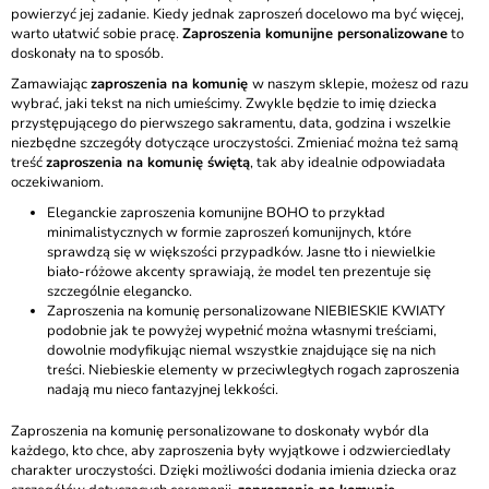
powierzyć jej zadanie. Kiedy jednak zaproszeń docelowo ma być więcej,
warto ułatwić sobie pracę.
Zaproszenia komunijne personalizowane
to
doskonały na to sposób.
Zamawiając
zaproszenia na komunię
w naszym sklepie, możesz od razu
wybrać, jaki tekst na nich umieścimy. Zwykle będzie to imię dziecka
przystępującego do pierwszego sakramentu, data, godzina i wszelkie
niezbędne szczegóły dotyczące uroczystości. Zmieniać można też samą
treść
zaproszenia na komunię świętą
, tak aby idealnie odpowiadała
oczekiwaniom.
Eleganckie zaproszenia komunijne BOHO
to przykład
minimalistycznych w formie zaproszeń komunijnych, które
sprawdzą się w większości przypadków. Jasne tło i niewielkie
biało-różowe akcenty sprawiają, że model ten prezentuje się
szczególnie elegancko.
Zaproszenia na komunię personalizowane NIEBIESKIE KWIATY
podobnie jak te powyżej wypełnić można własnymi treściami,
dowolnie modyfikując niemal wszystkie znajdujące się na nich
treści. Niebieskie elementy w przeciwległych rogach zaproszenia
nadają mu nieco fantazyjnej lekkości.
Zaproszenia na komunię personalizowane to doskonały wybór dla
każdego, kto chce, aby zaproszenia były wyjątkowe i odzwierciedlały
charakter uroczystości. Dzięki możliwości dodania imienia dziecka oraz