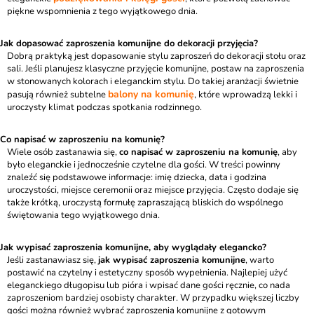
piękne wspomnienia z tego wyjątkowego dnia.
Jak dopasować zaproszenia komunijne do dekoracji przyjęcia?
Dobrą praktyką jest dopasowanie stylu zaproszeń do dekoracji stołu oraz
sali. Jeśli planujesz klasyczne przyjęcie komunijne, postaw na zaproszenia
w stonowanych kolorach i eleganckim stylu. Do takiej aranżacji świetnie
balony na komunię
pasują również subtelne
, które wprowadzą lekki i
uroczysty klimat podczas spotkania rodzinnego.
Co napisać w zaproszeniu na komunię?
Wiele osób zastanawia się,
co napisać w zaproszeniu na komunię
, aby
było eleganckie i jednocześnie czytelne dla gości. W treści powinny
znaleźć się podstawowe informacje: imię dziecka, data i godzina
uroczystości, miejsce ceremonii oraz miejsce przyjęcia. Często dodaje się
także krótką, uroczystą formułę zapraszającą bliskich do wspólnego
świętowania tego wyjątkowego dnia.
Jak wypisać zaproszenia komunijne, aby wyglądały elegancko?
Jeśli zastanawiasz się,
jak wypisać zaproszenia komunijne
, warto
postawić na czytelny i estetyczny sposób wypełnienia. Najlepiej użyć
eleganckiego długopisu lub pióra i wpisać dane gości ręcznie, co nada
zaproszeniom bardziej osobisty charakter. W przypadku większej liczby
gości można również wybrać zaproszenia komunijne z gotowym